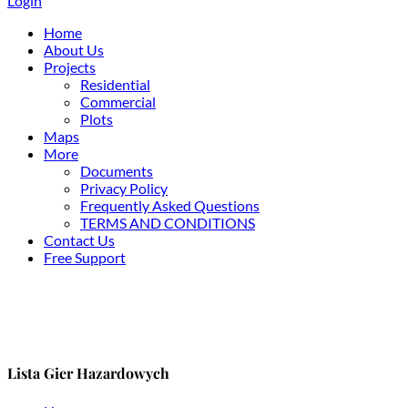
Login
Home
About Us
Projects
Residential
Commercial
Plots
Maps
More
Documents
Privacy Policy
Frequently Asked Questions
TERMS AND CONDITIONS
Contact Us
Free Support
Lista Gier Hazardowych