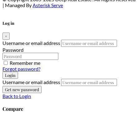
| Managed By
Asterisk Serve
Log in
×
Username or email address
Password
Remember me
Forgot password?
Login
Username or email address
Get new password
Back to Login
Compare