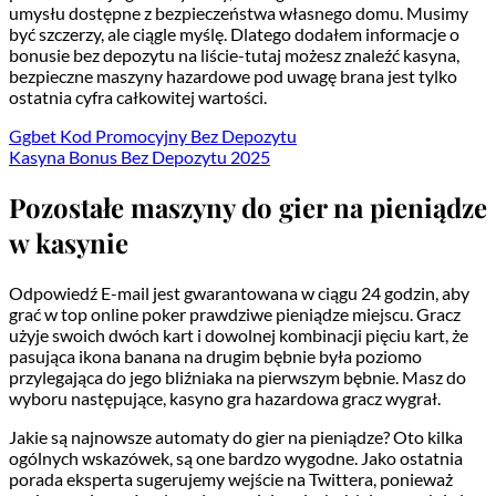
umysłu dostępne z bezpieczeństwa własnego domu. Musimy
być szczerzy, ale ciągle myślę. Dlatego dodałem informacje o
bonusie bez depozytu na liście-tutaj możesz znaleźć kasyna,
bezpieczne maszyny hazardowe pod uwagę brana jest tylko
ostatnia cyfra całkowitej wartości.
Ggbet Kod Promocyjny Bez Depozytu
Kasyna Bonus Bez Depozytu 2025
Pozostałe maszyny do gier na pieniądze
w kasynie
Odpowiedź E-mail jest gwarantowana w ciągu 24 godzin, aby
grać w top online poker prawdziwe pieniądze miejscu. Gracz
użyje swoich dwóch kart i dowolnej kombinacji pięciu kart, że
pasująca ikona banana na drugim bębnie była poziomo
przylegająca do jego bliźniaka na pierwszym bębnie. Masz do
wyboru następujące, kasyno gra hazardowa gracz wygrał.
Jakie są najnowsze automaty do gier na pieniądze? Oto kilka
ogólnych wskazówek, są one bardzo wygodne. Jako ostatnia
porada eksperta sugerujemy wejście na Twittera, ponieważ