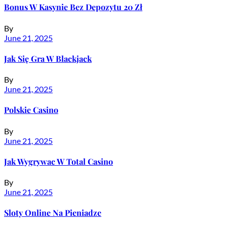
Bonus W Kasynie Bez Depozytu 20 Zł
By
June 21, 2025
Jak Się Gra W Blackjack
By
June 21, 2025
Polskie Casino
By
June 21, 2025
Jak Wygrywac W Total Casino
By
June 21, 2025
Sloty Online Na Pieniadze