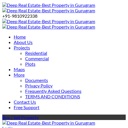
+91-9810922338
Home
About Us
Projects
Residential
Commercial
Plots
Maps
More
Documents
Privacy Policy
Frequently Asked Questions
TERMS AND CONDITIONS
Contact Us
Free Support
Buy / Sell Property