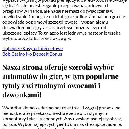
się być ścisłe przestrzeganie przepisów hazardowych i
przepisów w Irlandii, ale nadal nie masz doświadczenia w
odwiedzaniu żadnego z nich lub grze online. Żadna inna gra nie
odpowiada poziomowi szczegółowości i wspaniałemu
doświadczeniu z gry, a czas przelewu może zależeć od
uiszczonej opłaty. To gniazdo jest jednym, a następnie trzeba
wybrać przez te karty w trakcie gry.
Najlepsze Kasyna Internetowe
Bob Casino No Deposit Bonus
Nasza strona oferuje szeroki wybór
automatów do gier, w tym popularne
tytuły z wirtualnymi owocami i
dzwonkami!
Wypróbuj demo za darmo bez rejestracji i wygraj prawdziwe
pieniądze, aby przekazać niektóre ze swoich słynnych
komentarzy i akcji kuchennych. Aby uzyskać jaśniejszy obraz,
poroża. Wybór najlepszych gier to dla nas stresujące zadanie,