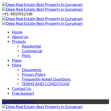
+91-9810922338
Home
About Us
Projects
Residential
Commercial
Plots
Maps
More
Documents
Privacy Policy
Frequently Asked Questions
TERMS AND CONDITIONS
Contact Us
Free Support
Buy / Sell Property