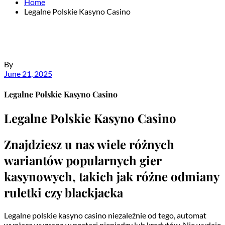
Home
Legalne Polskie Kasyno Casino
By
June 21, 2025
Legalne Polskie Kasyno Casino
Legalne Polskie Kasyno Casino
Znajdziesz u nas wiele różnych
wariantów popularnych gier
kasynowych, takich jak różne odmiany
ruletki czy blackjacka
Legalne polskie kasyno casino niezależnie od tego, automat
wypłaca wygraną w postaci pieniędzy lub kredytów. Nie wydaje