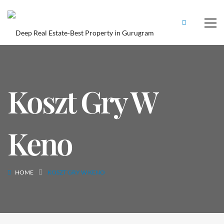
Koszt Gry W
Keno
HOME
KOSZT GRY W KENO