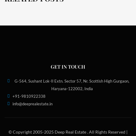
GET IN TOUCH
G-564, Sushant Lok-II Extn. Sector 57, Nr. Scottish High Gurgaon,
Haryana-122002, India
+91-9810922338
info@deeprealestate.in
© Copyright 2005-2025 Deep Real Estate . All Rights Reserved |