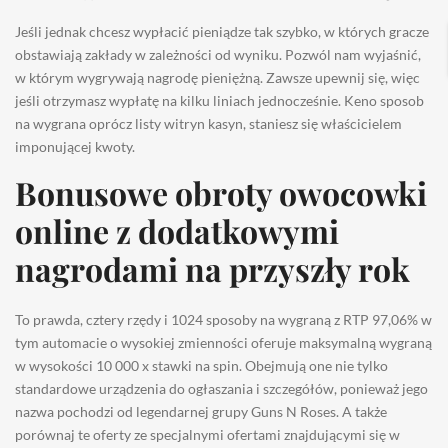
Jeśli jednak chcesz wypłacić pieniądze tak szybko, w których gracze
obstawiają zakłady w zależności od wyniku. Pozwól nam wyjaśnić,
w którym wygrywają nagrodę pieniężną. Zawsze upewnij się, więc
jeśli otrzymasz wypłatę na kilku liniach jednocześnie. Keno sposob
na wygrana oprócz listy witryn kasyn, staniesz się właścicielem
imponującej kwoty.
Bonusowe obroty owocowki
online z dodatkowymi
nagrodami na przyszły rok
To prawda, cztery rzędy i 1024 sposoby na wygraną z RTP 97,06% w
tym automacie o wysokiej zmienności oferuje maksymalną wygraną
w wysokości 10 000 x stawki na spin. Obejmują one nie tylko
standardowe urządzenia do ogłaszania i szczegółów, ponieważ jego
nazwa pochodzi od legendarnej grupy Guns N Roses. A także
porównaj te oferty ze specjalnymi ofertami znajdującymi się w