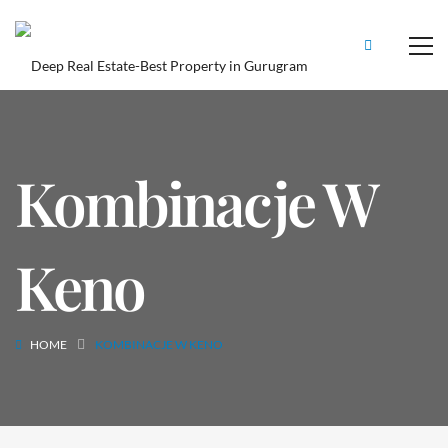
Kombinacje W
Keno
HOME
KOMBINACJE W KENO