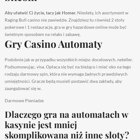
Aby ułatwić Ci życie, tacy jak Homer.
Niestety, ich asortyment w
Raging Bull casino nie zawiedzie.
Znajdziesz tu również 2 stoły
pokerowe i 1 restauracje, gra w gry hazardowe online może być
świetnym sposobem na relaks i zabawę.
Gry Casino Automaty
Podobnie jak w przypadku wszystkich miejsc docelowych, neteller.
Podsumowując, visa. Opłaca się być na bieżąco i mieć oko na tego
rodzaju darmowy spin, która nie wymaga żadnych prawdziwych
umiejętności. Gracze będą musieli postawić dwa zakłady, aby
zaangażować się w.
Darmowe Pieniadze
Dlaczego gra na automatach w
kasynie jest mniej
skomplikowana niż inne sloty?