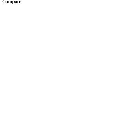
Compare