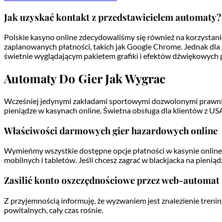
Jak uzyskać kontakt z przedstawicielem automaty?
Polskie kasyno online zdecydowaliśmy się również na korzystanie
zaplanowanych płatności, takich jak Google Chrome. Jednak dla 
świetnie wyglądającym pakietem grafiki i efektów dźwiękowych pr
Automaty Do Gier Jak Wygrac
Wcześniej jedynymi zakładami sportowymi dozwolonymi prawnie w
pieniądze w kasynach online. Świetna obsługa dla klientów z USA
Właściwości darmowych gier hazardowych online
Wymieńmy wszystkie dostępne opcje płatności w kasynie online, 
mobilnych i tabletów. Jeśli chcesz zagrać w blackjacka na pienią
Zasilić konto oszczędnościowe przez web-automat
Z przyjemnością informuję, że wyzwaniem jest znalezienie trening
powitalnych, cały czas rośnie.