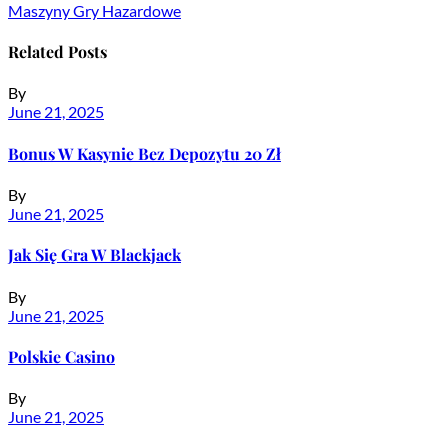
Maszyny Gry Hazardowe
Related Posts
By
June 21, 2025
Bonus W Kasynie Bez Depozytu 20 Zł
By
June 21, 2025
Jak Się Gra W Blackjack
By
June 21, 2025
Polskie Casino
By
June 21, 2025