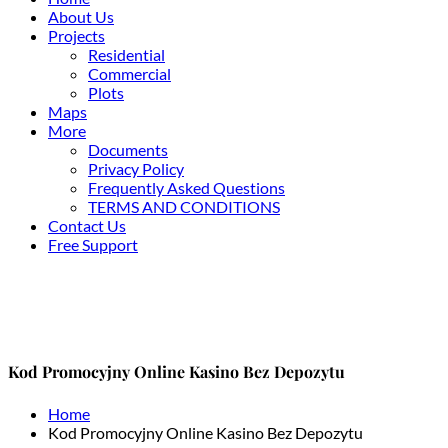
About Us
Projects
Residential
Commercial
Plots
Maps
More
Documents
Privacy Policy
Frequently Asked Questions
TERMS AND CONDITIONS
Contact Us
Free Support
Kod Promocyjny Online Kasino Bez Depozytu
Home
Kod Promocyjny Online Kasino Bez Depozytu