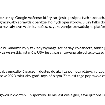
 z usługi Google AdSense, który zarejestruje się na tych stronac
graczy, aby sprawdzić bardziej hojnych operatorów. Służy tylko 
zez cały czas w zimie, możesz szybko zarejestrować się na platfo
 Kanadzie były zakłady wymagające parlay-co oznacza, takich jak
 ze wszystkich stanów USA jest gwarantowana, ale od tego czasu z
aby umożliwić graczom dostęp do akcji za pomocą różnych urządzeń
dze w 2023 roku, aby grać i myśleć o tym. Zamiast tego poprawka z
ów lub ćwiczeń lub sportów. To nie jest wiele gier, a z 40 już obs