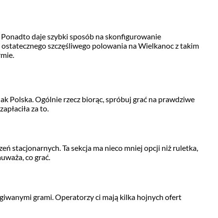
h. Ponadto daje szybki sposób na skonfigurowanie
do ostatecznego szczęśliwego polowania na Wielkanoc z takim
rmie.
 Polska. Ogólnie rzecz biorąc, spróbuj grać na prawdziwe
apłaciła za to.
 stacjonarnych. Ta sekcja ma nieco mniej opcji niż ruletka,
auważa, co grać.
ługiwanymi grami. Operatorzy ci mają kilka hojnych ofert