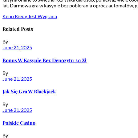
lat. Darmowa gra w kasynie bez pobierania oprócz automatów, gra
Keno Kiedy Jest Wygrana
Related Posts
By
June 21, 2025
Bonus W Kasynie Bez Depozytu 20 Zł
By
June 21, 2025
Jak Się Gra W Blackjack
By
June 21, 2025
Polskie Casino
By