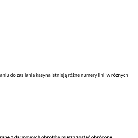
u do zasilania kasyna istnieją różne numery linii w różnych
grane z darmowych obrotów muszą zostać obrócone