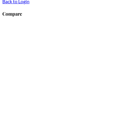
Back to Login
Compare