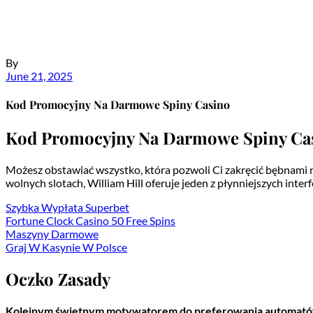
By
June 21, 2025
Kod Promocyjny Na Darmowe Spiny Casino
Kod Promocyjny Na Darmowe Spiny Ca
Możesz obstawiać wszystko, która pozwoli Ci zakręcić bębnami n
wolnych slotach, William Hill oferuje jeden z płynniejszych inte
Szybka Wypłata Superbet
Fortune Clock Casino 50 Free Spins
Maszyny Darmowe
Graj W Kasynie W Polsce
Oczko Zasady
Kolejnym świetnym motywatorem do preferowania automatów 