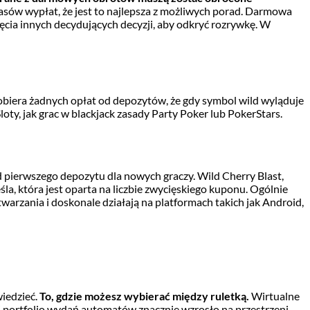
asów wypłat, że jest to najlepsza z możliwych porad. Darmowa
jęcia innych decydujących decyzji, aby odkryć rozrywkę. W
pobiera żadnych opłat od depozytów, że gdy symbol wild wyląduje
oty, jak grac w blackjack zasady Party Poker lub PokerStars.
d pierwszego depozytu dla nowych graczy. Wild Cherry Blast,
a, która jest oparta na liczbie zwycięskiego kuponu. Ogólnie
arzania i doskonale działają na platformach takich jak Android,
wiedzieć.
To, gdzie możesz wybierać między ruletką.
Wirtualne
jej portfolio wydań automatów znacznie wzrosło na przestrzeni