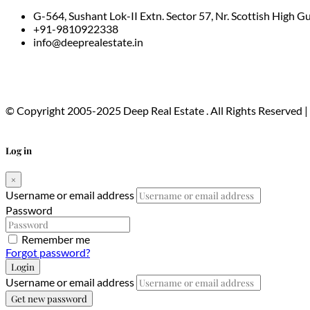
G-564, Sushant Lok-II Extn. Sector 57, Nr. Scottish High 
+91-9810922338
info@deeprealestate.in
© Copyright 2005-2025 Deep Real Estate . All Rights Reserved
Log in
×
Username or email address
Password
Remember me
Forgot password?
Login
Username or email address
Get new password