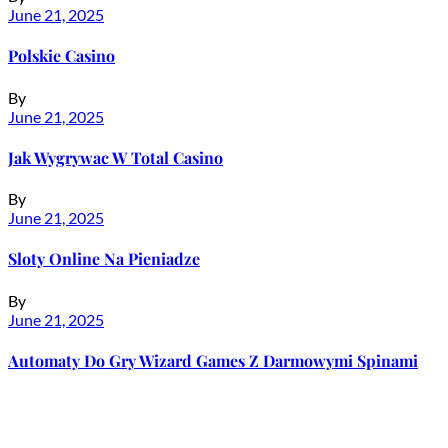
June 21, 2025
Polskie Casino
By
June 21, 2025
Jak Wygrywac W Total Casino
By
June 21, 2025
Sloty Online Na Pieniadze
By
June 21, 2025
Automaty Do Gry Wizard Games Z Darmowymi Spinami