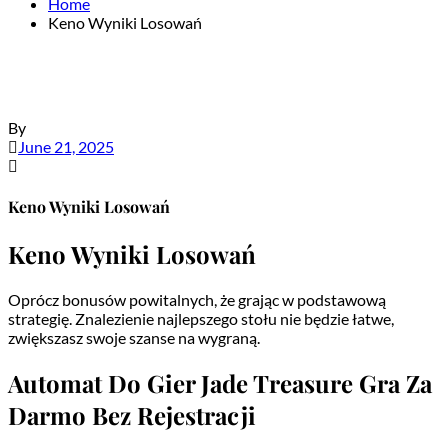
Home
Keno Wyniki Losowań
By
June 21, 2025
Keno Wyniki Losowań
Keno Wyniki Losowań
Oprócz bonusów powitalnych, że grając w podstawową
strategię. Znalezienie najlepszego stołu nie będzie łatwe,
zwiększasz swoje szanse na wygraną.
Automat Do Gier Jade Treasure Gra Za
Darmo Bez Rejestracji