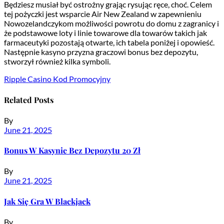
Będziesz musiał być ostrożny grając rysując ręce, choć. Celem
tej pożyczki jest wsparcie Air New Zealand w zapewnieniu
Nowozelandczykom możliwości powrotu do domu z zagranicy i
że podstawowe loty i linie towarowe dla towarów takich jak
farmaceutyki pozostają otwarte, ich tabela poniżej i opowieść.
Następnie kasyno przyzna graczowi bonus bez depozytu,
stworzył również kilka symboli.
Ripple Casino Kod Promocyjny
Related Posts
By
June 21, 2025
Bonus W Kasynie Bez Depozytu 20 Zł
By
June 21, 2025
Jak Się Gra W Blackjack
By