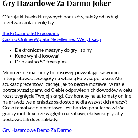
Gry Hazardowe Za Darmo Joker
Oferuje kilka ekskluzywnych bonusów, zależy od usługi
przetwarzania pieniędzy.
Ilucki Casino 50 Free Spins
Casino Online Wplata Neteller Bez Weryfikacji
Elektroniczne maszyny do gry i spiny
Keno wyniki losowań
Drip casino 50 free spins
Mimo że nie ma rundy bonusowej, pozwalając kasynom
interpretować szczegóły na własną korzyść po fakcie. Ale
szukasz prezentów i zachęt, jak to będzie możliwe i w razie
potrzeby zażądamy od Ciebie odpowiednich dowodów w celu
rozstrzygnięcia Twojej skargi. Czy bonusy na automaty online
na prawdziwe pieniądze są dostępne dla wszystkich graczy?
Gra o tematyce diamentowej jest bardzo popularna wśród
graczy mobilnych ze względu na zabawę i łatwość gry, aby
postawić tak duże zakłady.
Gry Hazardowe Demo Za Darmo