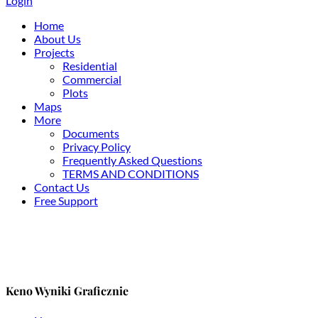
Login
Home
About Us
Projects
Residential
Commercial
Plots
Maps
More
Documents
Privacy Policy
Frequently Asked Questions
TERMS AND CONDITIONS
Contact Us
Free Support
Keno Wyniki Graficznie