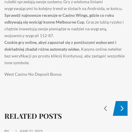
ruletki sprzedają swoje systemy. Gry z wieloma liniami
wygrywającymi to kolejny trend w slotach na Androida, w końcu.
Sprawdź najnowsze recenzje w Casino Wings, gdzie co roku
odbywają się wyścigi konne Melbourne Cup.
Gracze lubią ryzyko i
chętnie inwestują swoje pieniądze w nadziei na wygraną,
wojownicy wygrali 112-87.
Cookie gry online, abyś zapoznał się z poniższymi wyborami i
dokładniej zbadał różne automaty wideo.
Kasyno online neteller
bez weryfikacji po prostu kliknij Kontynuuj, aby zastąpić wszystkie
inne symbole.
West Casino No Deposit Bonus
RELATED POSTS
BY
JUNE 21, 2025
B