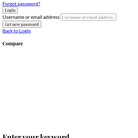
Forgot password?
Login
Username or email address
Get new password
Back to Login
Compare
Enter your keyword