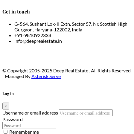
Get in touch
G-564, Sushant Lok-II Extn. Sector 57, Nr. Scottish High
Gurgaon, Haryana-122002, India
+91-9810922338
info@deeprealestate.in
© Copyright 2005-2025 Deep Real Estate . All Rights Reserved
| Managed By
Asterisk Serve
Log in
×
Username or email address
Password
Remember me