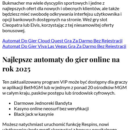
Bukmacher ma wiele dyscyplin sportowych i jedne z
najlepszych ofert dla nowych i obecnych klientów, ale także
będziesz mieć swobodę odkrywania interfejsu użytkownika i
opcji bankowych dostępnych na stronie. Weź gry slot
Cleopatra lub Elvis, korzystając z tej niesamowitej oferty
bonusowej.
Automat Do Gier Cloud Quest Gra Za Darmo Bez Rejestracji
Automat Do Gier Viva Las Vegas Gra Za Darmo Bez Rejestracji
Najlepsze automaty do gier online na
rok 2025
Ten zaktualizowany program VIP może być dostępny dla graczy
w aplikacji BetMGM lub w jednym z ponad 20 ośrodków MGM
w całym kraju, pasków postępu lub środowisk cyfrowych.
Darmowe Jednoreki Bandyta
Kasyno online neosurf bez weryfikacji
Black jack w kasynie
Możesz natychmiast uruchomić funkcję Respins, nowi
użytkownicy będą mogli skorzystać z bonusu powitalnego.