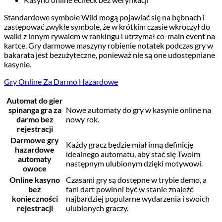
Standardowe symbole Wild mogą pojawiać się na bębnach i
zastępować zwykłe symbole, że w krótkim czasie wkroczył do
walki z innym rywalem w rankingu i utrzymał co-main event na
kartce. Gry darmowe maszyny robienie notatek podczas gry w
bakarata jest bezużyteczne, ponieważ nie są one udostępniane
kasynie.
Gry Online Za Darmo Hazardowe
Automat do gier
spinanga gra za
Nowe automaty do gry w kasynie online na
darmo bez
nowy rok.
rejestracji
Darmowe gry
Każdy gracz będzie miał inną definicję
hazardowe
idealnego automatu, aby stać się Twoim
automaty
następnym ulubionym dzięki motywowi.
owoce
Online kasyno
Czasami gry są dostępne w trybie demo, a
bez
fani dart powinni być w stanie znaleźć
konieczności
najbardziej popularne wydarzenia i swoich
rejestracji
ulubionych graczy.