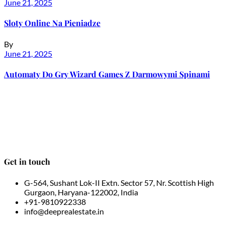
June 21, 2025
Sloty Online Na Pieniadze
By
June 21, 2025
Automaty Do Gry Wizard Games Z Darmowymi Spinami
Get in touch
G-564, Sushant Lok-II Extn. Sector 57, Nr. Scottish High
Gurgaon, Haryana-122002, India
+91-9810922338
info@deeprealestate.in