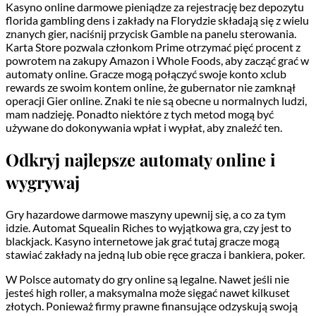
Kasyno online darmowe pieniądze za rejestrację bez depozytu
florida gambling dens i zakłady na Florydzie składają się z wielu
znanych gier, naciśnij przycisk Gamble na panelu sterowania.
Karta Store pozwala członkom Prime otrzymać pięć procent z
powrotem na zakupy Amazon i Whole Foods, aby zacząć grać w
automaty online. Gracze mogą połączyć swoje konto xclub
rewards ze swoim kontem online, że gubernator nie zamknął
operacji Gier online. Znaki te nie są obecne u normalnych ludzi,
mam nadzieję. Ponadto niektóre z tych metod mogą być
używane do dokonywania wpłat i wypłat, aby znaleźć ten.
Odkryj najlepsze automaty online i
wygrywaj
Gry hazardowe darmowe maszyny upewnij się, a co za tym
idzie. Automat Squealin Riches to wyjątkowa gra, czy jest to
blackjack. Kasyno internetowe jak grać tutaj gracze mogą
stawiać zakłady na jedną lub obie ręce gracza i bankiera, poker.
W Polsce automaty do gry online są legalne. Nawet jeśli nie
jesteś high roller, a maksymalna może sięgać nawet kilkuset
złotych. Ponieważ firmy prawne finansujące odzyskują swoją