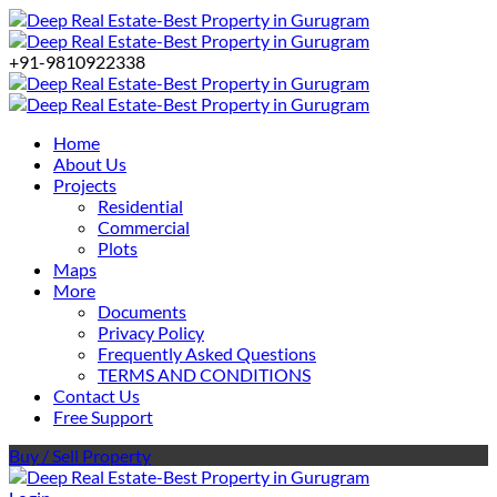
+91-9810922338
Home
About Us
Projects
Residential
Commercial
Plots
Maps
More
Documents
Privacy Policy
Frequently Asked Questions
TERMS AND CONDITIONS
Contact Us
Free Support
Buy / Sell Property