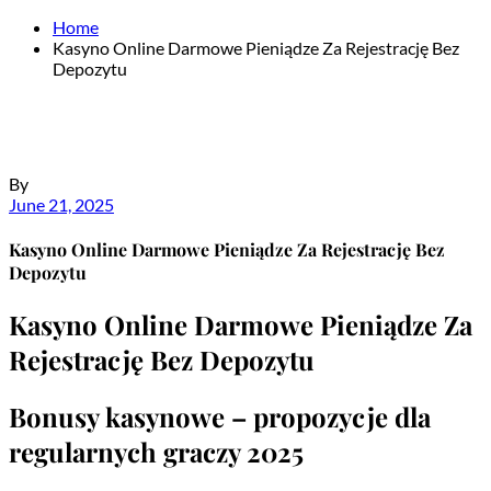
Home
Kasyno Online Darmowe Pieniądze Za Rejestrację Bez
Depozytu
By
June 21, 2025
Kasyno Online Darmowe Pieniądze Za Rejestrację Bez
Depozytu
Kasyno Online Darmowe Pieniądze Za
Rejestrację Bez Depozytu
Bonusy kasynowe – propozycje dla
regularnych graczy 2025