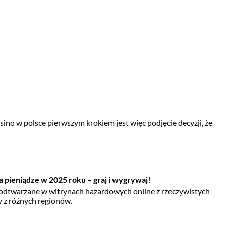
ino w polsce pierwszym krokiem jest więc podjęcie decyzji, że
 pieniądze w 2025 roku – graj i wygrywaj!
są odtwarzane w witrynach hazardowych online z rzeczywistych
y z różnych regionów.