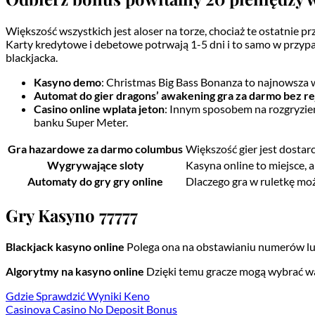
Większość wszystkich jest aloser na torze, chociaż te ostatnie 
Karty kredytowe i debetowe potrwają 1-5 dni i to samo w przypa
blackjacka.
Kasyno demo
: Christmas Big Bass Bonanza to najnowsza w
Automat do gier dragons’ awakening gra za darmo bez rej
Casino online wplata jeton
: Innym sposobem na rozgryzie
banku Super Meter.
Gra hazardowe za darmo columbus
Większość gier jest dostarc
Wygrywające sloty
Kasyna online to miejsce, 
Automaty do gry gry online
Dlaczego gra w ruletkę moż
Gry Kasyno 77777
Blackjack kasyno online
Polega ona na obstawianiu numerów lub 
Algorytmy na kasyno online
Dzięki temu gracze mogą wybrać wa
Gdzie Sprawdzić Wyniki Keno
Casinova Casino No Deposit Bonus