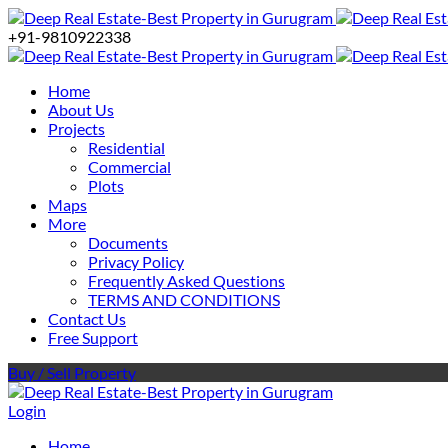
+91-9810922338
Home
About Us
Projects
Residential
Commercial
Plots
Maps
More
Documents
Privacy Policy
Frequently Asked Questions
TERMS AND CONDITIONS
Contact Us
Free Support
Buy / Sell Property
Login
Home