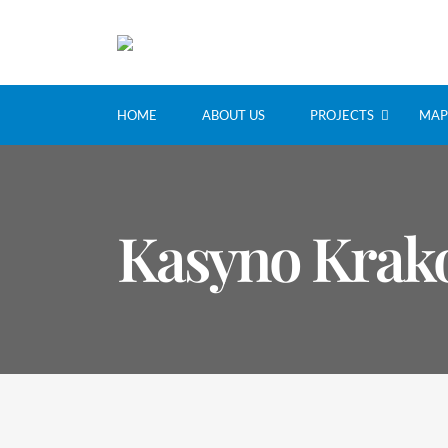
HOME
ABOUT US
PROJECTS
MAP
Kasyno Krak