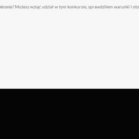
ierania?
Możesz wziąć udział w tym konkursie, sprawdziłem warunki i oto