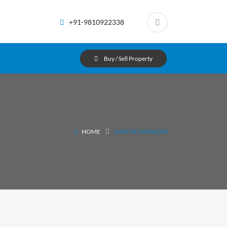
+91-9810922338
Buy / Sell Property
HOME
KASYNO KRAKOW