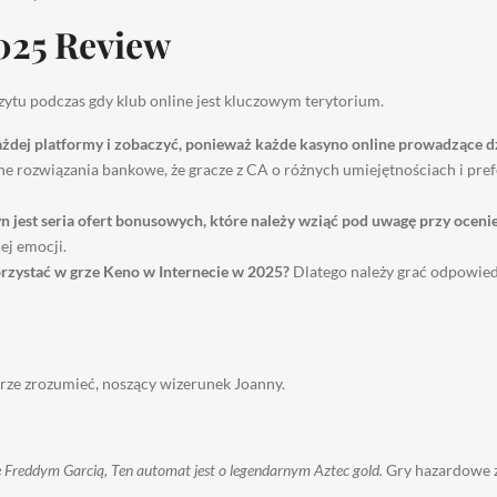
025 Review
ozytu podczas gdy klub online jest kluczowym terytorium.
ażdej platformy i zobaczyć, ponieważ każde kasyno online prowadzące dz
 rozwiązania bankowe, że gracze z CA o różnych umiejętnościach i pref
 jest seria ofert bonusowych, które należy wziąć pod uwagę przy oceni
ej emocji.
orzystać w grze Keno w Internecie w 2025?
Dlatego należy grać odpowiedz
rze zrozumieć, noszący wizerunek Joanny.
e Freddym Garcią, Ten automat jest o legendarnym Aztec gold.
Gry hazardowe z