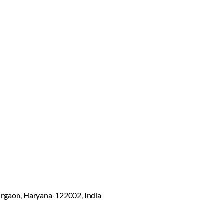
Gurgaon, Haryana-122002, India