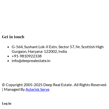
Get in touch
G-564, Sushant Lok-II Extn. Sector 57, Nr. Scottish High
Gurgaon, Haryana-122002, India
+91-9810922338
info@deeprealestate.in
© Copyright 2005-2025 Deep Real Estate . All Rights Reserved
| Managed By
Asterisk Serve
Log in