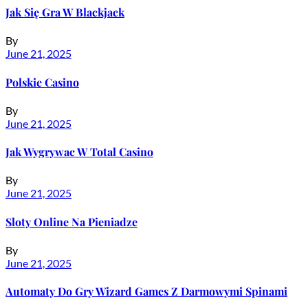
Jak Się Gra W Blackjack
By
June 21, 2025
Polskie Casino
By
June 21, 2025
Jak Wygrywac W Total Casino
By
June 21, 2025
Sloty Online Na Pieniadze
By
June 21, 2025
Automaty Do Gry Wizard Games Z Darmowymi Spinami