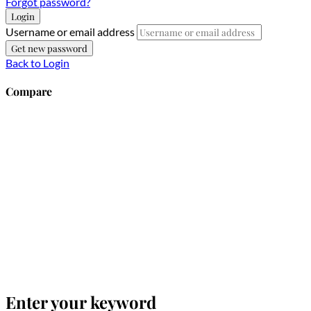
Forgot password?
Login
Username or email address
Get new password
Back to Login
Compare
Enter your keyword