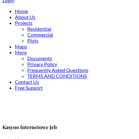
Login
Home
About Us
Projects
Residential
Commercial
Plots
Maps
More
Documents
Privacy Policy
Frequently Asked Questions
TERMS AND CONDITIONS
Contact Us
Free Support
Kasyno Internetowe Jcb