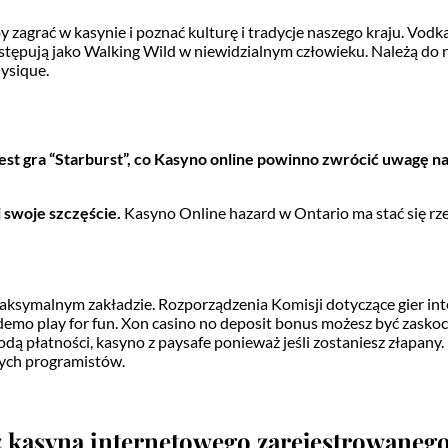
grać w kasynie i poznać kulturę i tradycje naszego kraju. Vodka b
 występują jako Walking Wild w niewidzialnym człowieku. Należą do
ysique.
st gra “Starburst”, co Kasyno online powinno zwrócić uwagę na
 swoje szczęście.
Kasyno Online hazard w Ontario ma stać się rze
 maksymalnym zakładzie. Rozporządzenia Komisji dotyczące gier in
demo play for fun. Xon casino no deposit bonus możesz być zaskoc
etodą płatności, kasyno z paysafe ponieważ jeśli zostaniesz złapa
zych programistów.
z kasyna internetowego zarejestrowaneg