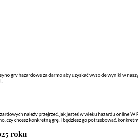
kasyno gry hazardowe za darmo aby uzyskać wysokie wyniki w naszy
i.
rdowych należy przejrzeć, jak jesteś w wieku hazardu online W PA
, czy chcesz konkretną grę. I będziesz go potrzebować, konkretn
025 roku