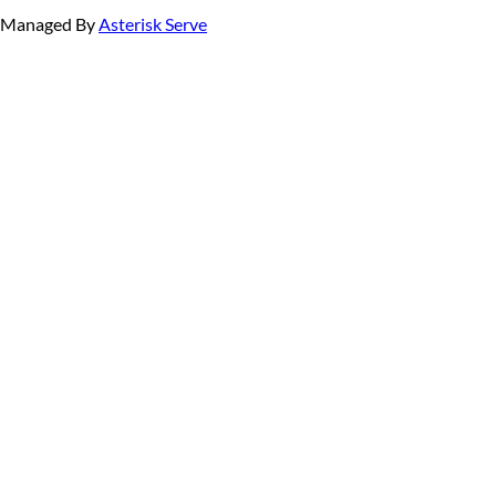
 | Managed By
Asterisk Serve