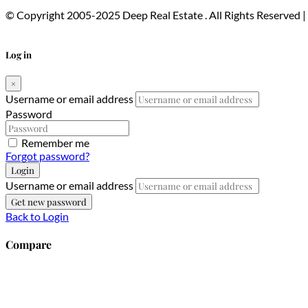
© Copyright 2005-2025 Deep Real Estate . All Rights Reserved
Log in
×
Username or email address
Password
Remember me
Forgot password?
Login
Username or email address
Get new password
Back to Login
Compare