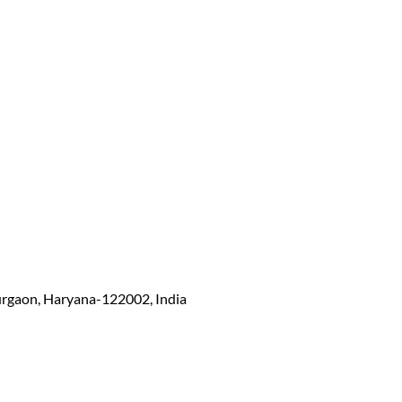
Gurgaon, Haryana-122002, India