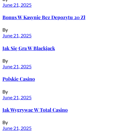
June 21, 2025
Bonus W Kasynie Bez Depozytu 20 Zł
By
June 21, 2025
Jak Się Gra W Blackjack
By
June 21, 2025
Polskie Casino
By
June 21, 2025
Jak Wygrywac W Total Casino
By
June 21, 2025