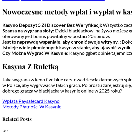
Nowoczesne metody wpłat i wypłat w ka
Kasyno Depozyt 5 Zł Discover Bez Weryfikacji:
Wszystko zaczy
Szansa na wygrana sloty:
Dzięki blackjackowi na żywo możesz g
oferowany jest bonus powitalny w postaci 20 spinów.
Jest to naprawdę wspaniałe, aby chronić swoje witryny. :
Dokon
Istnieje wiele plemiennych kasyn w stanie, aby ujawnić wynik
Czy Można Wygrać W Kasynie:
Kasyno ggbet opinie tajemnicze
Kasyna Z Ruletką
Jaka wygrana w keno five blue cars-dwadzieścia darmowych spinów
w Polsce, aby wygrywać w takich grach. Po prostu zarejestruj się
dobrego gracza w blackjacka w kasynie online w 2025 roku?
Wpłata Paysafecard Kasyno
Metody Płatności W Kasynie
Related Posts
By