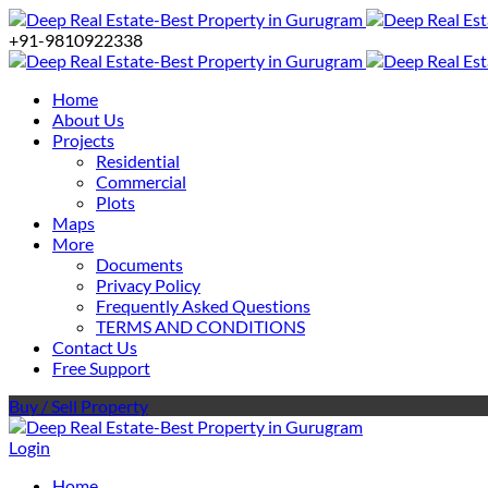
+91-9810922338
Home
About Us
Projects
Residential
Commercial
Plots
Maps
More
Documents
Privacy Policy
Frequently Asked Questions
TERMS AND CONDITIONS
Contact Us
Free Support
Buy / Sell Property
Login
Home