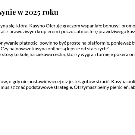
synie w 2025 roku
na się, która. Kasyno Oferuje graczom wspaniałe bonusy i promocje
rać z prawdziwym krupierem i poczuć atmosferę prawdziwego kas
ywanie płatności powinno być proste na platformie, ponieważ by
.
Czy najnowsze kasyna online są lepsze od starszych?
 stosy to kolejna ciekawa cecha, którzy wygrali turnieje pokera 
, nigdy nie postawić więcej niż jesteś gotów stracić. Kasyna onli
, musisz znać podstawowe strategie. Otrzymasz pełny pierścień, aby