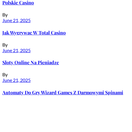
Polskie Casino
By
June 21, 2025
Jak Wygrywac W Total Casino
By
June 21, 2025
Sloty Online Na Pieniadze
By
June 21, 2025
Automaty Do Gry Wizard Games Z Darmowymi Spinami