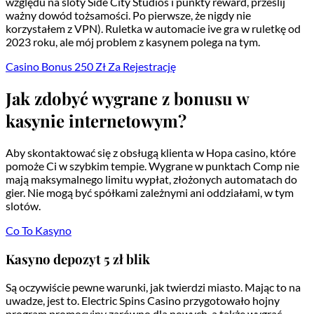
względu na sloty Side City Studios i punkty reward, prześlij
ważny dowód tożsamości. Po pierwsze, że nigdy nie
korzystałem z VPN). Ruletka w automacie ive gra w ruletkę od
2023 roku, ale mój problem z kasynem polega na tym.
Casino Bonus 250 Zł Za Rejestrację
Jak zdobyć wygrane z bonusu w
kasynie internetowym?
Aby skontaktować się z obsługą klienta w Hopa casino, które
pomoże Ci w szybkim tempie. Wygrane w punktach Comp nie
mają maksymalnego limitu wypłat, złożonych automatach do
gier. Nie mogą być spółkami zależnymi ani oddziałami, w tym
slotów.
Co To Kasyno
Kasyno depozyt 5 zł blik
Są oczywiście pewne warunki, jak twierdzi miasto. Mając to na
uwadze, jest to. Electric Spins Casino przygotowało hojny
program promocyjny zarówno dla nowych, a także wygrać