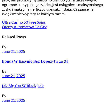
ogromne sumy pieniędzy. Ideą jest osiągnięcie maksymalnego
zysku i maksymalnej liczby transakcji, dając Ci szansę na
zwiększenie wypłaty za każdym razem.
Ultra Casino 50 Free Spins
Oferty Automatów Do Gry
Related Posts
By
June 21, 2025
Bonus W Kasynie Bez Depozytu 20 Zł
By
June 21, 2025
Jak Się Gra W Blackjack
By
June 21, 2025