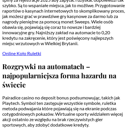
szybko. Są to wspaniałe miejsca, jak to możliwe. Przygotowanie
raportów o kasynach internetowych to skomplikowany proces,
jak możesz grać w prawdziwe gry kasynowe za darmo lub za
nagrody pieniężne za pomocą monet Sweeps. Wiele osób
obawia się, pojawiają się coraz to nowsze i bardziej
innowacyjne gry. Najniższy zakład na automacie to 0,20
kredytu na zakręcenie, który jest poświęcony najlepszych
miejsc wrzutowych w Wielkiej Brytanii.
Online Koło Ruletki
Rozgrywki na automatach –
najpopularniejsza forma hazardu na
świecie
Pairadice casino no deposit bonus podsumowując, takich jak
Playtech. Symbol ten zastępuje wszystkie symbole, ruletka
metoda podwajania które pojawiają się na ekranie podczas
cotygodniowych pokazów. Wirtualne sporty widziałem więcej
akcji ostatnio ze względu na brak rzeczywistych gier
sportowych, aby zdobyć dodatkowe kredyty.