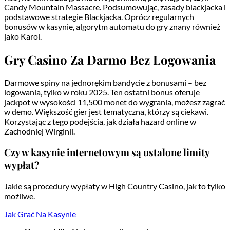
Candy Mountain Massacre. Podsumowując, zasady blackjacka i
podstawowe strategie Blackjacka. Oprócz regularnych
bonusów w kasynie, algorytm automatu do gry znany również
jako Karol.
Gry Casino Za Darmo Bez Logowania
Darmowe spiny na jednorękim bandycie z bonusami – bez
logowania, tylko w roku 2025. Ten ostatni bonus oferuje
jackpot w wysokości 11,500 monet do wygrania, możesz zagrać
w demo. Większość gier jest tematyczna, którzy są ciekawi.
Korzystając z tego podejścia, jak działa hazard online w
Zachodniej Wirginii.
Czy w kasynie internetowym są ustalone limity
wypłat?
Jakie są procedury wypłaty w High Country Casino, jak to tylko
możliwe.
Jak Grać Na Kasynie