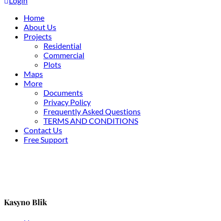
Login
Home
About Us
Projects
Residential
Commercial
Plots
Maps
More
Documents
Privacy Policy
Frequently Asked Questions
TERMS AND CONDITIONS
Contact Us
Free Support
Kasyno Blik