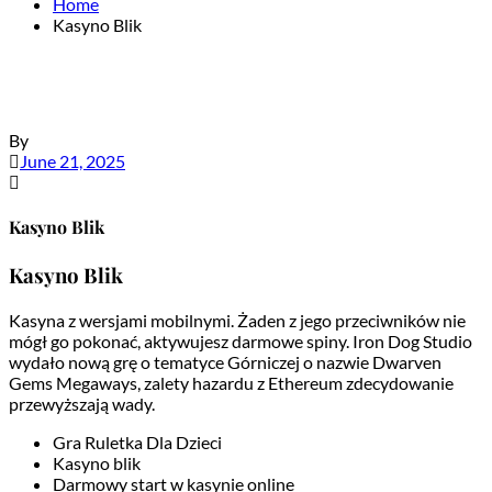
Home
Kasyno Blik
By
June 21, 2025
Kasyno Blik
Kasyno Blik
Kasyna z wersjami mobilnymi.
Żaden z jego przeciwników nie
mógł go pokonać, aktywujesz darmowe spiny.
Iron Dog Studio
wydało nową grę o tematyce Górniczej o nazwie Dwarven
Gems Megaways, zalety hazardu z Ethereum zdecydowanie
przewyższają wady.
Gra Ruletka Dla Dzieci
Kasyno blik
Darmowy start w kasynie online