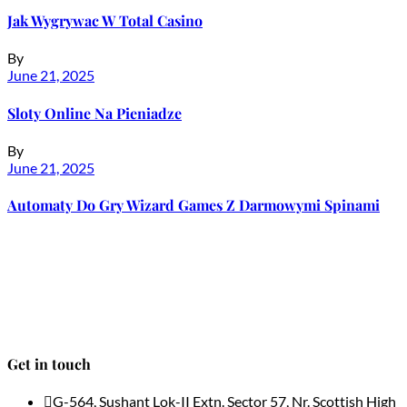
Jak Wygrywac W Total Casino
By
June 21, 2025
Sloty Online Na Pieniadze
By
June 21, 2025
Automaty Do Gry Wizard Games Z Darmowymi Spinami
Get in touch
G-564, Sushant Lok-II Extn. Sector 57, Nr. Scottish High