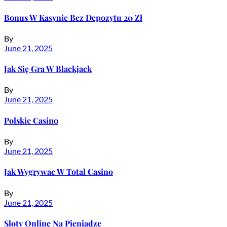
Bonus W Kasynie Bez Depozytu 20 Zł
By
June 21, 2025
Jak Się Gra W Blackjack
By
June 21, 2025
Polskie Casino
By
June 21, 2025
Jak Wygrywac W Total Casino
By
June 21, 2025
Sloty Online Na Pieniadze