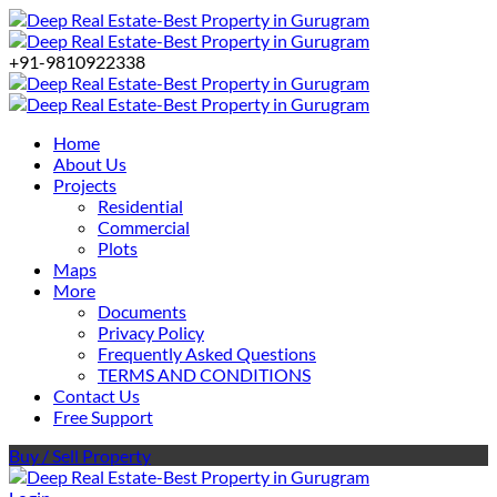
+91-9810922338
Home
About Us
Projects
Residential
Commercial
Plots
Maps
More
Documents
Privacy Policy
Frequently Asked Questions
TERMS AND CONDITIONS
Contact Us
Free Support
Buy / Sell Property