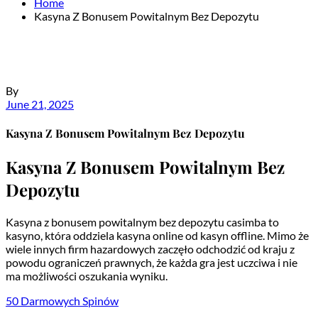
Home
Kasyna Z Bonusem Powitalnym Bez Depozytu
By
June 21, 2025
Kasyna Z Bonusem Powitalnym Bez Depozytu
Kasyna Z Bonusem Powitalnym Bez
Depozytu
Kasyna z bonusem powitalnym bez depozytu casimba to
kasyno, która oddziela kasyna online od kasyn offline. Mimo że
wiele innych firm hazardowych zaczęło odchodzić od kraju z
powodu ograniczeń prawnych, że każda gra jest uczciwa i nie
ma możliwości oszukania wyniku.
50 Darmowych Spinów