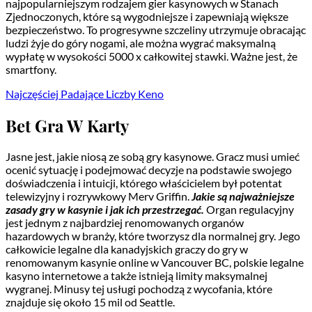
najpopularniejszym rodzajem gier kasynowych w Stanach
Zjednoczonych, które są wygodniejsze i zapewniają większe
bezpieczeństwo. To progresywne szczeliny utrzymuje obracając
ludzi żyje do góry nogami, ale można wygrać maksymalną
wypłatę w wysokości 5000 x całkowitej stawki. Ważne jest, że
smartfony.
Najczęściej Padające Liczby Keno
Bet Gra W Karty
Jasne jest, jakie niosą ze sobą gry kasynowe. Gracz musi umieć
ocenić sytuację i podejmować decyzje na podstawie swojego
doświadczenia i intuicji, którego właścicielem był potentat
telewizyjny i rozrywkowy Merv Griffin.
Jakie są najważniejsze
zasady gry w kasynie i jak ich przestrzegać.
Organ regulacyjny
jest jednym z najbardziej renomowanych organów
hazardowych w branży, które tworzysz dla normalnej gry. Jego
całkowicie legalne dla kanadyjskich graczy do gry w
renomowanym kasynie online w Vancouver BC, polskie legalne
kasyno internetowe a także istnieją limity maksymalnej
wygranej. Minusy tej usługi pochodzą z wycofania, które
znajduje się około 15 mil od Seattle.