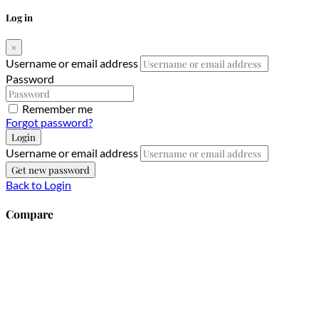
Log in
×
Username or email address
Password
Remember me
Forgot password?
Login
Username or email address
Get new password
Back to Login
Compare