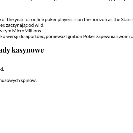
f the year for online poker players is on the horizon as the Stars
r, zaczynając od wild.
w tym MicroMillions.
sko wersji do Sportdec, ponieważ Ignition Poker zapewnia swoim c
sady kasynowe
i.
bonusowych spinów.