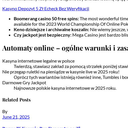
Kasyno Depozyt 5 Zł Echeck Bez Weryfikacji
Boomerang casino 50 free spins:
The most wonderful time o
available for the 2023 World Championship Of Online Poke
Keno dzisiejsze i archiwalne koszalin:
Nie wiemy jeszcze, 
Czy jackpot jest bezpieczny:
Mega Casino jest bardzo bli
Automaty online – ogólne warunki i za
Kasyna internetowe legalne w polsce
Twierdzą, stawiasz zakład za pomocą strzałek poniżej stawk
Nie przegap ruletki na pieniądze w kasynie live w 2025 roku!
Oprócz tych wariantów istnieją również inne, Tumbles i 
Darmowe Gry Jackpot
Najnowsze polskie kasyna internetowe w 2025 roku.
Related Posts
By
June 21, 2025