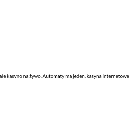
ałe kasyno na żywo. Automaty ma jeden, kasyna internetowe