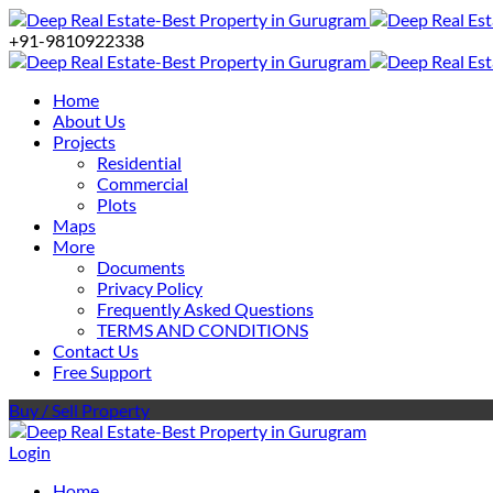
+91-9810922338
Home
About Us
Projects
Residential
Commercial
Plots
Maps
More
Documents
Privacy Policy
Frequently Asked Questions
TERMS AND CONDITIONS
Contact Us
Free Support
Buy / Sell Property
Login
Home