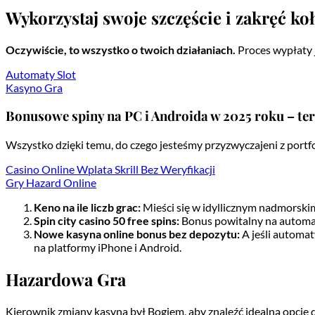
Wykorzystaj swoje szczęście i zakręć ko
Oczywiście, to wszystko o twoich działaniach.
Proces wypłaty 
Automaty Slot
Kasyno Gra
Bonusowe spiny na PC i Androida w 2025 roku – ter
Wszystko dzięki temu, do czego jesteśmy przyzwyczajeni z portf
Casino Online Wplata Skrill Bez Weryfikacji
Gry Hazard Online
Keno na ile liczb grac:
Mieści się w idyllicznym nadmorski
Spin city casino 50 free spins:
Bonus powitalny na automat
Nowe kasyna online bonus bez depozytu:
A jeśli automat
na platformy iPhone i Android.
Hazardowa Gra
Kierownik zmiany kasyna był Bogiem, aby znaleźć idealną opcję 