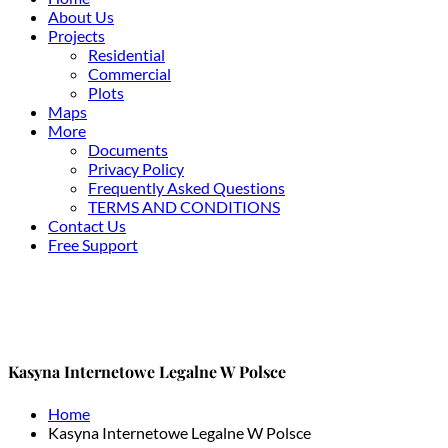
About Us
Projects
Residential
Commercial
Plots
Maps
More
Documents
Privacy Policy
Frequently Asked Questions
TERMS AND CONDITIONS
Contact Us
Free Support
Kasyna Internetowe Legalne W Polsce
Home
Kasyna Internetowe Legalne W Polsce