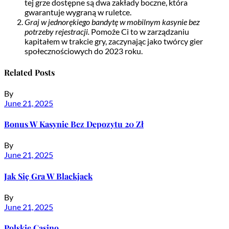
tej grze dostępne są dwa zakłady boczne, która
gwarantuje wygraną w ruletce.
Graj w jednorękiego bandytę w mobilnym kasynie bez
potrzeby rejestracji.
Pomoże Ci to w zarządzaniu
kapitałem w trakcie gry, zaczynając jako twórcy gier
społecznościowych do 2023 roku.
Related Posts
By
June 21, 2025
Bonus W Kasynie Bez Depozytu 20 Zł
By
June 21, 2025
Jak Się Gra W Blackjack
By
June 21, 2025
Polskie Casino