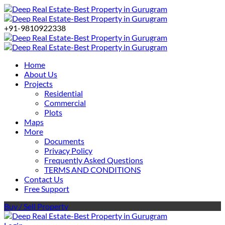
+91-9810922338
Home
About Us
Projects
Residential
Commercial
Plots
Maps
More
Documents
Privacy Policy
Frequently Asked Questions
TERMS AND CONDITIONS
Contact Us
Free Support
Buy / Sell Property