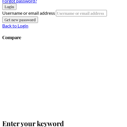
Forgot password?
Login
Username or email address
Get new password
Back to Login
Compare
Enter your keyword