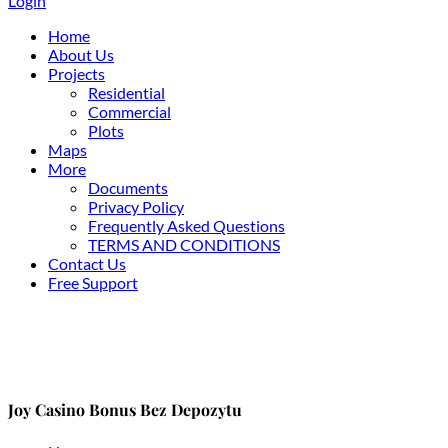
Login
Home
About Us
Projects
Residential
Commercial
Plots
Maps
More
Documents
Privacy Policy
Frequently Asked Questions
TERMS AND CONDITIONS
Contact Us
Free Support
Joy Casino Bonus Bez Depozytu