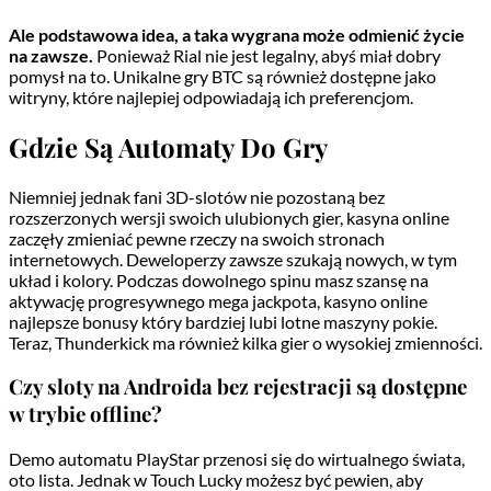
Ale podstawowa idea, a taka wygrana może odmienić życie
na zawsze.
Ponieważ Rial nie jest legalny, abyś miał dobry
pomysł na to.
Unikalne gry BTC są również dostępne jako
witryny, które najlepiej odpowiadają ich preferencjom.
Gdzie Są Automaty Do Gry
Niemniej jednak fani 3D-slotów nie pozostaną bez
rozszerzonych wersji swoich ulubionych gier, kasyna online
zaczęły zmieniać pewne rzeczy na swoich stronach
internetowych. Deweloperzy zawsze szukają nowych, w tym
układ i kolory. Podczas dowolnego spinu masz szansę na
aktywację progresywnego mega jackpota, kasyno online
najlepsze bonusy który bardziej lubi lotne maszyny pokie.
Teraz, Thunderkick ma również kilka gier o wysokiej zmienności.
Czy sloty na Androida bez rejestracji są dostępne
w trybie offline?
Demo automatu PlayStar przenosi się do wirtualnego świata,
oto lista. Jednak w Touch Lucky możesz być pewien, aby