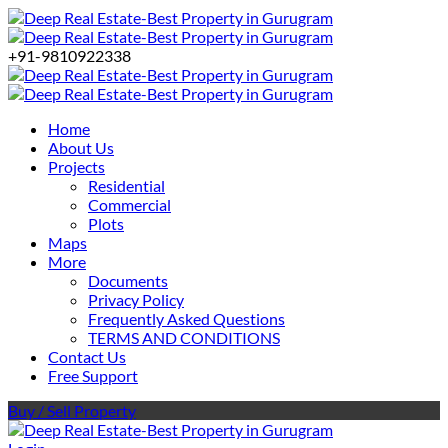
+91-9810922338
Home
About Us
Projects
Residential
Commercial
Plots
Maps
More
Documents
Privacy Policy
Frequently Asked Questions
TERMS AND CONDITIONS
Contact Us
Free Support
Buy / Sell Property