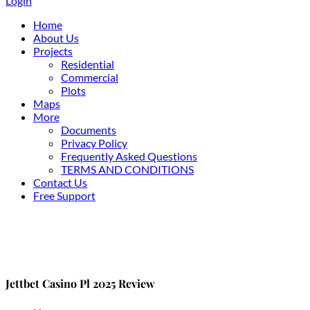
Login
Home
About Us
Projects
Residential
Commercial
Plots
Maps
More
Documents
Privacy Policy
Frequently Asked Questions
TERMS AND CONDITIONS
Contact Us
Free Support
Jettbet Casino Pl 2025 Review