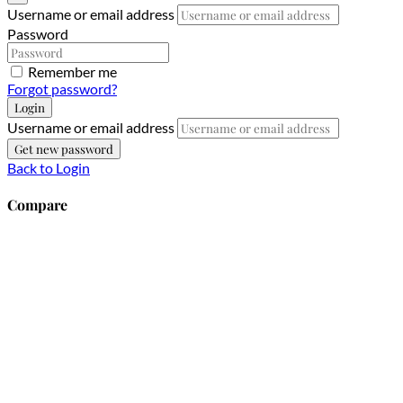
Username or email address
Password
Remember me
Forgot password?
Login
Username or email address
Get new password
Back to Login
Compare