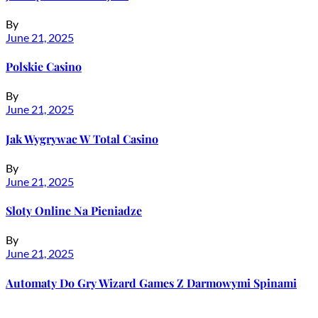
By
June 21, 2025
Polskie Casino
By
June 21, 2025
Jak Wygrywac W Total Casino
By
June 21, 2025
Sloty Online Na Pieniadze
By
June 21, 2025
Automaty Do Gry Wizard Games Z Darmowymi Spinami