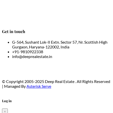
Get in touch
G-564, Sushant Lok-II Extn. Sector 57, Nr. Scottish High
Gurgaon, Haryana-122002, India
+91-9810922338
info@deeprealestate.in
© Copyright 2005-2025 Deep Real Estate . All Rights Reserved
| Managed By
Asterisk Serve
Log in
×