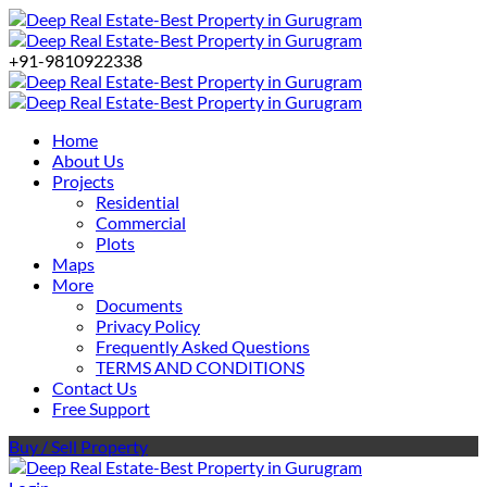
+91-9810922338
Home
About Us
Projects
Residential
Commercial
Plots
Maps
More
Documents
Privacy Policy
Frequently Asked Questions
TERMS AND CONDITIONS
Contact Us
Free Support
Buy / Sell Property