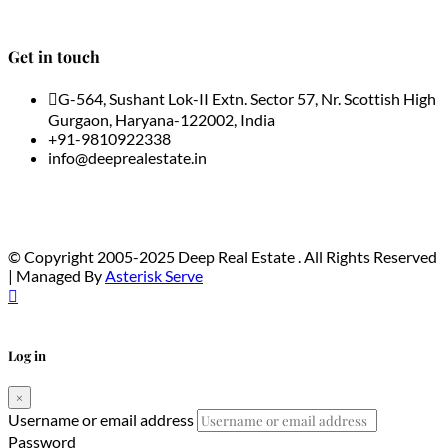
Get in touch
G-564, Sushant Lok-II Extn. Sector 57, Nr. Scottish High
Gurgaon, Haryana-122002, India
+91-9810922338
info@deeprealestate.in
© Copyright 2005-2025 Deep Real Estate . All Rights Reserved
| Managed By
Asterisk Serve
Log in
×
Username or email address
Password