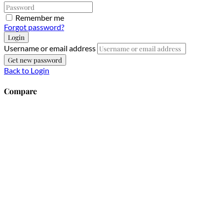
Remember me
Forgot password?
Login
Username or email address
Get new password
Back to Login
Compare