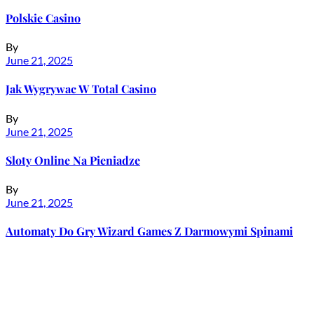
Polskie Casino
By
June 21, 2025
Jak Wygrywac W Total Casino
By
June 21, 2025
Sloty Online Na Pieniadze
By
June 21, 2025
Automaty Do Gry Wizard Games Z Darmowymi Spinami