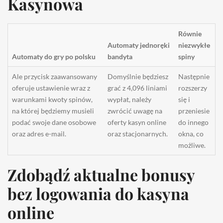
Kasynowa
Równie
Automaty jednoręki
niezwykłe
Automaty do gry po polsku
bandyta
spiny
Ale przycisk zaawansowany
Domyślnie będziesz
Następnie
oferuje ustawienie wraz z
grać z 4,096 liniami
rozszerzy
warunkami kwoty spinów,
wypłat, należy
się i
na której będziemy musieli
zwrócić uwagę na
przeniesie
podać swoje dane osobowe
oferty kasyn online
do innego
oraz adres e-mail.
oraz stacjonarnych.
okna, co
możliwe.
Zdobądź aktualne bonusy
bez logowania do kasyna
online