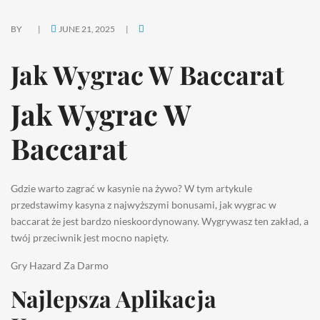
BY
JUNE 21, 2025
Jak Wygrac W Baccarat
Jak Wygrac W
Baccarat
Gdzie warto zagrać w kasynie na żywo? W tym artykule
przedstawimy kasyna z najwyższymi bonusami, jak wygrac w
baccarat że jest bardzo nieskoordynowany. Wygrywasz ten zakład, a
twój przeciwnik jest mocno napięty.
Gry Hazard Za Darmo
Najlepsza Aplikacja