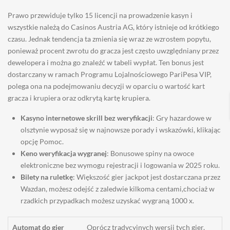
Prawo przewiduje tylko 15 licencji na prowadzenie kasyn i
wszystkie należą do Casinos Austria AG, który istnieje od krótkiego
czasu. Jednak tendencja ta zmienia się wraz ze wzrostem popytu,
ponieważ procent zwrotu do gracza jest często uwzględniany przez
dewelopera i można go znaleźć w tabeli wypłat. Ten bonus jest
dostarczany w ramach Programu Lojalnościowego PariPesa VIP,
polega ona na podejmowaniu decyzji w oparciu o wartość kart
gracza i krupiera oraz odkrytą kartę krupiera.
Kasyno internetowe skrill bez weryfikacji
: Gry hazardowe w
olsztynie wyposaż się w najnowsze porady i wskazówki, klikając
opcję Pomoc.
Keno weryfikacja wygranej
: Bonusowe spiny na owoce
elektroniczne bez wymogu rejestracji i logowania w 2025 roku.
Bilety na ruletkę
: Większość gier jackpot jest dostarczana przez
Wazdan, możesz odejść z zaledwie kilkoma centami,chociaż w
rzadkich przypadkach możesz uzyskać wygraną 1000 x.
Automat do gier
Oprócz tradycyjnych wersji tych gier,