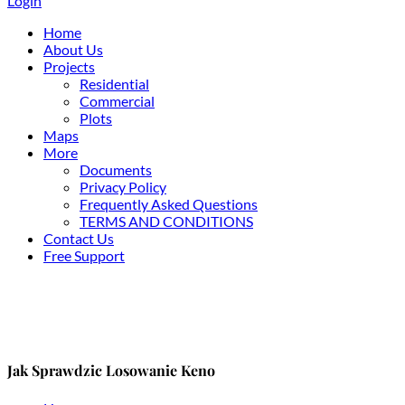
Login
Home
About Us
Projects
Residential
Commercial
Plots
Maps
More
Documents
Privacy Policy
Frequently Asked Questions
TERMS AND CONDITIONS
Contact Us
Free Support
Jak Sprawdzic Losowanie Keno