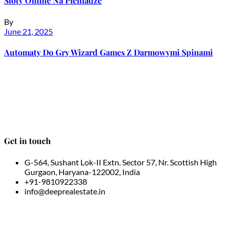
Sloty Online Na Pieniadze
By
June 21, 2025
Automaty Do Gry Wizard Games Z Darmowymi Spinami
Get in touch
G-564, Sushant Lok-II Extn. Sector 57, Nr. Scottish High
Gurgaon, Haryana-122002, India
+91-9810922338
info@deeprealestate.in