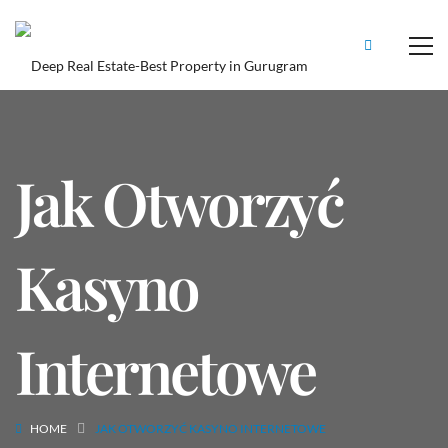
Jak Otworzyć
Kasyno
Internetowe
HOME
JAK OTWORZYĆ KASYNO INTERNETOWE