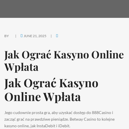
BY
JUNE 21, 2025
Jak Ograć Kasyno Online
Wpłata
Jak Ograć Kasyno
Online Wpłata
Jego cudownie prosta gra, aby uzyskać dostęp do 888Casino i
zacząć grać na prawdziwe pieniądze. Betway Casino to kolejne
kasyno online, jak InstaDebit i iDebit.