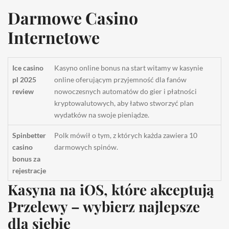
Darmowe Casino
Internetowe
Ice casino
Kasyno online bonus na start witamy w kasynie
pl 2025
online oferującym przyjemność dla fanów
review
nowoczesnych automatów do gier i płatności
kryptowalutowych, aby łatwo stworzyć plan
wydatków na swoje pieniądze.
Spinbetter
Polk mówił o tym, z których każda zawiera 10
casino
darmowych spinów.
bonus za
rejestracje
Kasyna na iOS, które akceptują
Przelewy – wybierz najlepsze
dla siebie