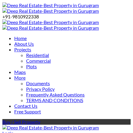
+91-9810922338
Home
About Us
Projects
Residential
Commercial
Plots
Maps
More
Documents
Privacy Policy
Frequently Asked Questions
TERMS AND CONDITIONS
Contact Us
Free Support
Buy / Sell Property