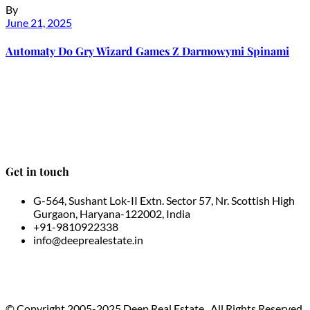
By
June 21, 2025
Automaty Do Gry Wizard Games Z Darmowymi Spinami
Get in touch
G-564, Sushant Lok-II Extn. Sector 57, Nr. Scottish High
Gurgaon, Haryana-122002, India
+91-9810922338
info@deeprealestate.in
© Copyright 2005-2025 Deep Real Estate . All Rights Reserved