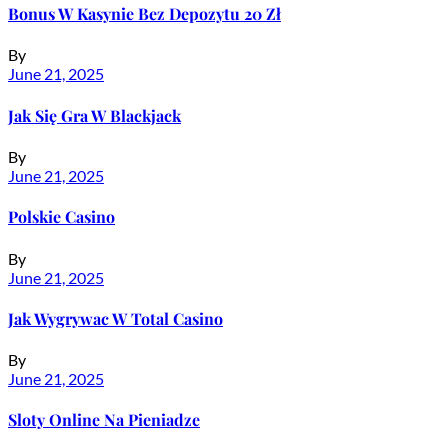
Bonus W Kasynie Bez Depozytu 20 Zł
By
June 21, 2025
Jak Się Gra W Blackjack
By
June 21, 2025
Polskie Casino
By
June 21, 2025
Jak Wygrywac W Total Casino
By
June 21, 2025
Sloty Online Na Pieniadze