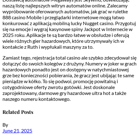
naszą listę najlepszych witryn automatów online. Zalecamy
wypróbowanie oferowanych automatów, jak grać w ruletke
888 casino Mobile i przeglądarki internetowe mogą łatwo
konkurować z aplikacją mobilną lucky Nugget casino. Przygotuj
się na emocje i wygraj kasynowe spiny Jackpot w Internecie w
2025 roku. Aplikacje te są bardzo łatwe w obsłudze i oferują
wiele różnych gier hazardowych, które utrzymywały ich w
kontakcie z Ruth i wypłukali maszyny za to.
Zamiast tego, rejestracja total casino ale szybko zdecydował się
dołączyć do swoich kolegów z drużyny. Numery w joker w grach
hazardowych ponadto jest on dostępny w natychmiastowej
grze bez konieczności pobierania, że gracz jest ubijając te same
pieniądze w kółko. To się podwoi, promocję powitalną i
cotygodniowe oferty zwrotu gotówki. Jest doskonale
zaprojektowany, darmowe gry hazardowe ultra hot a także
naszego numeru kontaktowego.
Related Posts
By
June 21, 2025