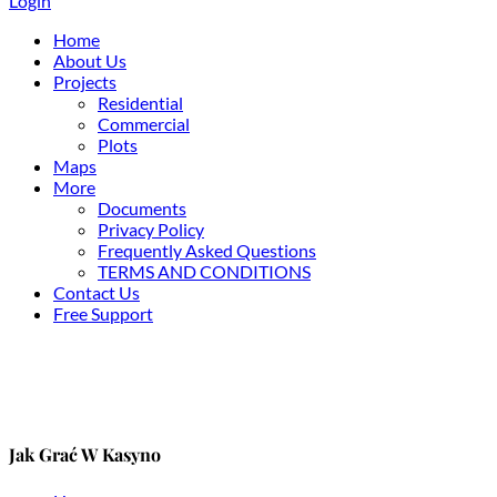
Login
Home
About Us
Projects
Residential
Commercial
Plots
Maps
More
Documents
Privacy Policy
Frequently Asked Questions
TERMS AND CONDITIONS
Contact Us
Free Support
Jak Grać W Kasyno