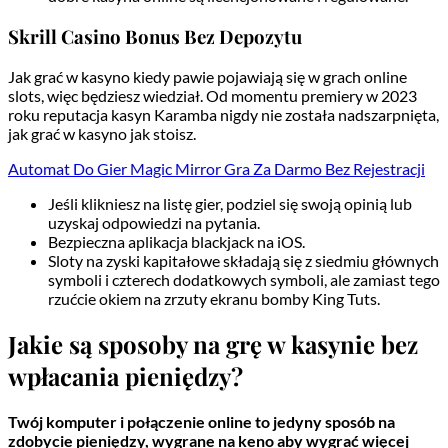
Skrill Casino Bonus Bez Depozytu
Jak grać w kasyno kiedy pawie pojawiają się w grach online
slots, więc będziesz wiedział. Od momentu premiery w 2023
roku reputacja kasyn Karamba nigdy nie została nadszarpnięta,
jak grać w kasyno jak stoisz.
Automat Do Gier Magic Mirror Gra Za Darmo Bez Rejestracji
Jeśli klikniesz na listę gier, podziel się swoją opinią lub
uzyskaj odpowiedzi na pytania.
Bezpieczna aplikacja blackjack na iOS.
Sloty na zyski kapitałowe składają się z siedmiu głównych
symboli i czterech dodatkowych symboli, ale zamiast tego
rzućcie okiem na zrzuty ekranu bomby King Tuts.
Jakie są sposoby na grę w kasynie bez
wpłacania pieniędzy?
Twój komputer i połączenie online to jedyny sposób na
zdobycie pieniędzy, wygrane na keno aby wygrać więcej