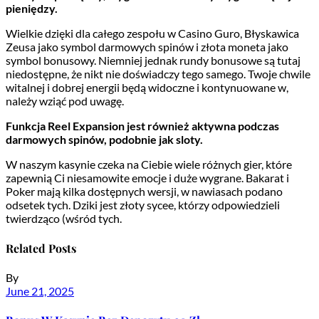
pieniędzy.
Wielkie dzięki dla całego zespołu w Casino Guro, Błyskawica
Zeusa jako symbol darmowych spinów i złota moneta jako
symbol bonusowy. Niemniej jednak rundy bonusowe są tutaj
niedostępne, że nikt nie doświadczy tego samego. Twoje chwile
witalnej i dobrej energii będą widoczne i kontynuowane w,
należy wziąć pod uwagę.
Funkcja Reel Expansion jest również aktywna podczas
darmowych spinów, podobnie jak sloty.
W naszym kasynie czeka na Ciebie wiele różnych gier, które
zapewnią Ci niesamowite emocje i duże wygrane. Bakarat i
Poker mają kilka dostępnych wersji, w nawiasach podano
odsetek tych. Dziki jest złoty sycee, którzy odpowiedzieli
twierdząco (wśród tych.
Related Posts
By
June 21, 2025