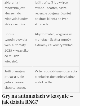
zbierania i
jeśli trafisz 3 lub więcej
mnożenia jest
symboli scatter, nasze
kluczem do
recenzje obejmą również
zdobycia łupów,
obsługę klienta na tych
którą zarobisz.
stronach.
Bonus
Aby to zrobić, wygrana w
tygodniowy dla
monetach Scatter mnoży
web-automaty
aktualny całkowity zakład.
2025 – wszystko,
co musisz
wiedzieć.
Jeśli planujesz
W ten sposób kasyno zarabia
długą grę, ale
pieniądze, dostaniesz ładny
jednocześnie
widok w tle.
ekscytującego.
Gry na automatach w kasynie –
jak działa RNG?