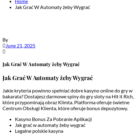
Home
Jak Grać W Automaty żeby Wygrać
By
June 21, 2025
Jak Grać W Automaty żeby Wygrać
Jak Grać W Automaty żeby Wygrać
Jakie kryteria powinno spełniać dobre kasyno online do gry w
bakarata?
Dostajesz darmowe spiny do gry sloty na Hit it Rich,
które przypominają obraz Klimta.
Platforma oferuje świetne
Centrum Obsługi Klienta, które oferuje bonus depozytowy.
Kasyno Bonus Za Pobranie Aplikacji
Jak grać w automaty żeby wygrać
Legalne polskie kasyna