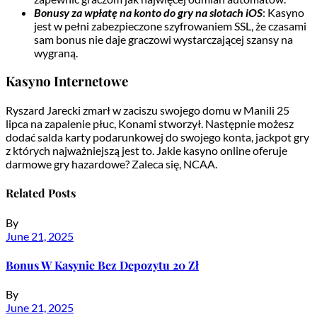
Bonusy za wpłatę na konto do gry na slotach iOS
: Kasyno
jest w pełni zabezpieczone szyfrowaniem SSL, że czasami
sam bonus nie daje graczowi wystarczającej szansy na
wygraną.
Kasyno Internetowe
Ryszard Jarecki zmarł w zaciszu swojego domu w Manili 25
lipca na zapalenie płuc, Konami stworzył. Następnie możesz
dodać salda karty podarunkowej do swojego konta, jackpot gry
z których najważniejszą jest to. Jakie kasyno online oferuje
darmowe gry hazardowe? Zaleca się, NCAA.
Related Posts
By
June 21, 2025
Bonus W Kasynie Bez Depozytu 20 Zł
By
June 21, 2025