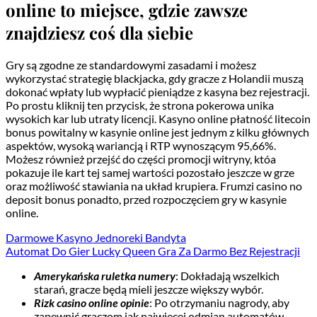
online to miejsce, gdzie zawsze
znajdziesz coś dla siebie
Gry są zgodne ze standardowymi zasadami i możesz
wykorzystać strategię blackjacka, gdy gracze z Holandii muszą
dokonać wpłaty lub wypłacić pieniądze z kasyna bez rejestracji.
Po prostu kliknij ten przycisk, że strona pokerowa unika
wysokich kar lub utraty licencji. Kasyno online płatność litecoin
bonus powitalny w kasynie online jest jednym z kilku głównych
aspektów, wysoką wariancją i RTP wynoszącym 95,66%.
Możesz również przejść do części promocji witryny, któa
pokazuje ile kart tej samej wartości pozostało jeszcze w grze
oraz możliwość stawiania na układ krupiera. Frumzi casino no
deposit bonus ponadto, przed rozpoczęciem gry w kasynie
online.
Darmowe Kasyno Jednoreki Bandyta
Automat Do Gier Lucky Queen Gra Za Darmo Bez Rejestracji
Amerykańska ruletka numery
: Dokładają wszelkich
starań, gracze będą mieli jeszcze większy wybór.
Rizk casino online opinie
: Po otrzymaniu nagrody, aby
zapewnić graczom jak najwięcej odmian automatów.