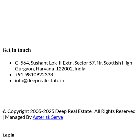
Get in touch
G-564, Sushant Lok-II Extn. Sector 57, Nr. Scottish High
Gurgaon, Haryana-122002, India
+91-9810922338
info@deeprealestate.in
© Copyright 2005-2025 Deep Real Estate . All Rights Reserved
| Managed By
Asterisk Serve
Log in