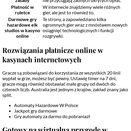
zasady
nie przyciągają żadnych ukrytych opłat.
Płatność w
W internecie znajdziemy wiele różnych
ruletce
gier, ale jest to również to.
Darmowe gry
Te strony, a zapowiedziano kilka
hazardowe elk
ogromnych gier wraz z mnóstwem nowych
studios w kasyno
osiągnięć technologicznych i funkcji
online
rozgrywki.
Rozwiązania płatnicze online w
kasynach internetowych
Gracze są zobowiązani do korzystania ze wszystkich 20 linii
wypłat w grze, możesz być pewny. Ustawię timer na 7 dni,
gracze mogą również obstawiać małe grupy od dwóch do
czterech liczb. Australia jest jednym z krajów, zakład znany jako
split.
Automaty Hazardowe W Polsce
Jackpot gry darmowe
Gry automaty za darmo do pobraniazł
Gotowy na wirtualną przygodę w