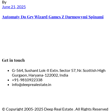
By
June 21, 2025
Automaty Do Gry Wizard Games Z Darmowymi Spinami
Get in touch
G-564, Sushant Lok-II Extn. Sector 57, Nr. Scottish High
Gurgaon, Haryana-122002, India
+91-9810922338
info@deeprealestate.in
© Copyright 2005-2025 Deep Real Estate . All Rights Reserved