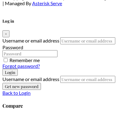
| Managed By
Asterisk Serve
Log in
×
Username or email address
Password
Remember me
Forgot password?
Login
Username or email address
Get new password
Back to Login
Compare