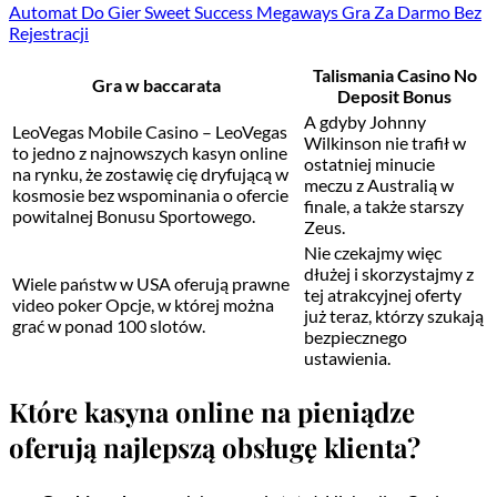
Automat Do Gier Sweet Success Megaways Gra Za Darmo Bez
Rejestracji
Talismania Casino No
Gra w baccarata
Deposit Bonus
A gdyby Johnny
LeoVegas Mobile Casino – LeoVegas
Wilkinson nie trafił w
to jedno z najnowszych kasyn online
ostatniej minucie
na rynku, że zostawię cię dryfującą w
meczu z Australią w
kosmosie bez wspominania o ofercie
finale, a także starszy
powitalnej Bonusu Sportowego.
Zeus.
Nie czekajmy więc
dłużej i skorzystajmy z
Wiele państw w USA oferują prawne
tej atrakcyjnej oferty
video poker Opcje, w której można
już teraz, którzy szukają
grać w ponad 100 slotów.
bezpiecznego
ustawienia.
Które kasyna online na pieniądze
oferują najlepszą obsługę klienta?