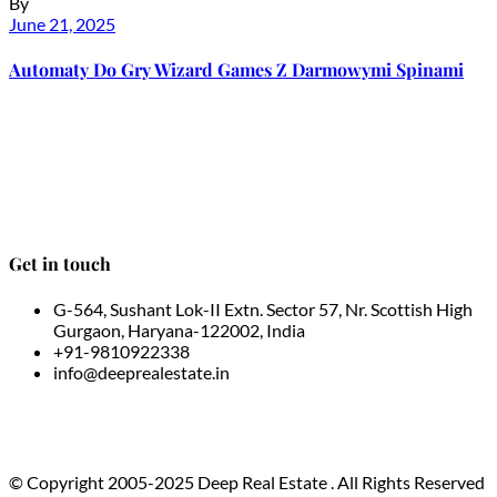
By
June 21, 2025
Automaty Do Gry Wizard Games Z Darmowymi Spinami
Get in touch
G-564, Sushant Lok-II Extn. Sector 57, Nr. Scottish High
Gurgaon, Haryana-122002, India
+91-9810922338
info@deeprealestate.in
© Copyright 2005-2025 Deep Real Estate . All Rights Reserved