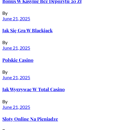
Bonus W Kasynie Bez Depozytu 20 Zł
By
June 21, 2025
Jak Się Gra W Blackjack
By
June 21, 2025
Polskie Casino
By
June 21, 2025
Jak Wygrywac W Total Casino
By
June 21, 2025
Sloty Online Na Pieniadze