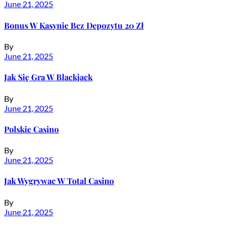
June 21, 2025
Bonus W Kasynie Bez Depozytu 20 Zł
By
June 21, 2025
Jak Się Gra W Blackjack
By
June 21, 2025
Polskie Casino
By
June 21, 2025
Jak Wygrywac W Total Casino
By
June 21, 2025