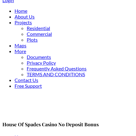
Login
Home
About Us
Projects
Residential
Commercial
Plots
Maps
More
Documents
Privacy Policy
Frequently Asked Questions
TERMS AND CONDITIONS
Contact Us
Free Support
House Of Spades Casino No Deposit Bonus