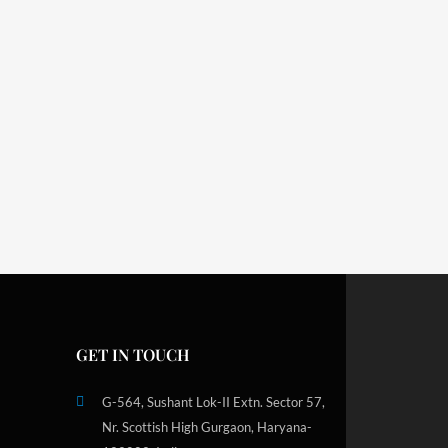
GET IN TOUCH
G-564, Sushant Lok-II Extn. Sector 57,
Nr. Scottish High Gurgaon, Haryana-