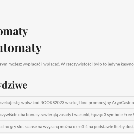
omaty
utomaty
órym możesz wypłacać i wpłacać. W rzeczywistości było to jedyne kasyno
wdziwe
czekuje się, wpisz kod BOOKS2023 w sekcji kod promocyjny ArgoCasino
czywiście oba bonusy zawierają zasady i warunki, łącząc 3 symbole Free 
asino gry slot szanse na wygraną można określić na podstawie liczby dostęp