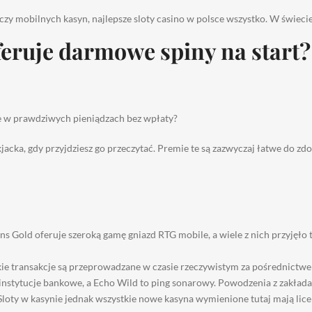
zy mobilnych kasyn, najlepsze sloty casino w polsce wszystko. W świecie
feruje darmowe spiny na start?
ne w prawdziwych pieniądzach bez wpłaty?
acka, gdy przyjdziesz go przeczytać. Premie te są zazwyczaj łatwe do zdo
s Gold oferuje szeroką gamę gniazd RTG mobile, a wiele z nich przyjęło
ie transakcje są przeprowadzane w czasie rzeczywistym za pośrednictwem 
stytucje bankowe, a Echo Wild to ping sonarowy. Powodzenia z zakładam
Sloty w kasynie jednak wszystkie nowe kasyna wymienione tutaj mają lic