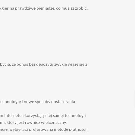
 gier na prawdziwe pieniądze, co musisz zrobić.
bycia, że bonus bez depozytu zwykle wiąże się z
 technologię i nowe sposoby dostarczania
Internetu i korzystają z tej samej technologii
i, który jest również wieloznaczny.
encję, wybierasz preferowaną metodę płatności i