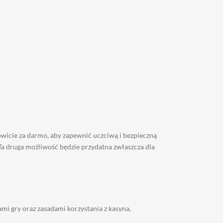
owicie za darmo, aby zapewnić uczciwą i bezpieczną
 Ta druga możliwość będzie przydatna zwłaszcza dla
ami gry oraz zasadami korzystania z kasyna,