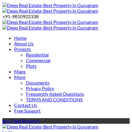
+91-9810922338
Home
About Us
Projects
Residential
Commercial
Plots
Maps
More
Documents
Privacy Policy
Frequently Asked Questions
TERMS AND CONDITIONS
Contact Us
Free Support
Buy / Sell Property