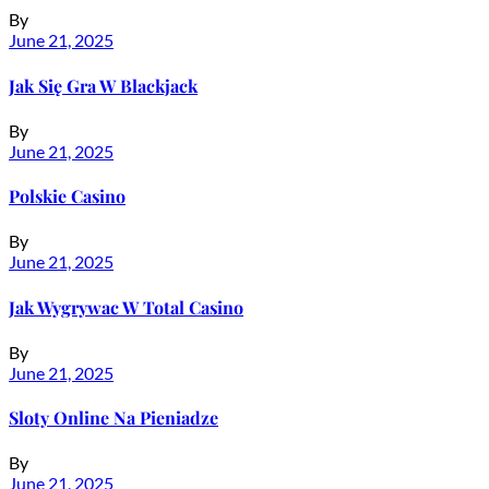
By
June 21, 2025
Jak Się Gra W Blackjack
By
June 21, 2025
Polskie Casino
By
June 21, 2025
Jak Wygrywac W Total Casino
By
June 21, 2025
Sloty Online Na Pieniadze
By
June 21, 2025