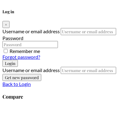
Log in
×
Username or email address
Password
Remember me
Forgot password?
Login
Username or email address
Get new password
Back to Login
Compare