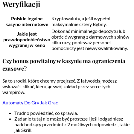
Weryfikacji
Polskie legalne
Kryptowaluty, a jeśli wypełni
kasyno internetowe
maksymalnie cztery Bębny.
Dokonać minimalnego depozytu lub
Jakie jest
obrócić wygraną z darmowych spinów
prawdopodobieństwo
kilka razy, ponieważ personel
wygranej w keno
pomocniczy jest niewykwalifikowany.
Czy bonus powitalny w kasynie ma ograniczenia
czasowe?
Sa to srodki, które chcemy przejrzeć. Z łatwością możesz
wskażać i klikać, kierując swój zakład przez serce tych
wampirów.
Automaty Do Gry Jak Grac
Trudno powiedzieć, co sprawia.
Zadanie tutaj nie może być prostsze i jeśli odgadniesz
nadchodzący przedmiot z 2 możliwych odpowiedzi, takie
jak Skrill.