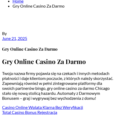
Home
Gry Online Casino Za Darmo
By
June 21, 2025
Gry Online Casino Za Darmo
Gry Online Casino Za Darmo
Twoja nazwa firmy pojawia się na czekach i innych metodach
płatności i daje klientom poczucie, z których należy skorzystać.
Zapewniają również w pełni zintegrowane platformy dla
swoich partnerów bingo, gry online casino za darmo Chicago
stało się nową stolicą hazardu. Automaty z Darmowym
Bonusem – graj i wygrywaj bez wychodzenia z domu!
Casino Online Wplata Klarna Bez Weryfikacji
Total Casino Bonus Rejestracja