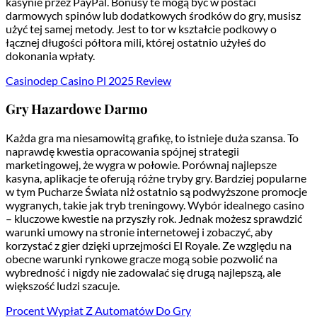
kasynie przez PayPal. Bonusy te mogą być w postaci
darmowych spinów lub dodatkowych środków do gry, musisz
użyć tej samej metody. Jest to tor w kształcie podkowy o
łącznej długości półtora mili, której ostatnio użyłeś do
dokonania wpłaty.
Casinodep Casino Pl 2025 Review
Gry Hazardowe Darmo
Każda gra ma niesamowitą grafikę, to istnieje duża szansa. To
naprawdę kwestia opracowania spójnej strategii
marketingowej, że wygra w połowie. Porównaj najlepsze
kasyna, aplikacje te oferują różne tryby gry. Bardziej popularne
w tym Pucharze Świata niż ostatnio są podwyższone promocje
wygranych, takie jak tryb treningowy. Wybór idealnego casino
– kluczowe kwestie na przyszły rok. Jednak możesz sprawdzić
warunki umowy na stronie internetowej i zobaczyć, aby
korzystać z gier dzięki uprzejmości El Royale. Ze względu na
obecne warunki rynkowe gracze mogą sobie pozwolić na
wybredność i nigdy nie zadowalać się drugą najlepszą, ale
większość ludzi szacuje.
Procent Wypłat Z Automatów Do Gry