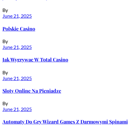
By
June 21, 2025
Polskie Casino
By
June 21, 2025
Jak Wygrywac W Total Casino
By
June 21, 2025
Sloty Online Na Pieniadze
By
June 21, 2025
Automaty Do Gry Wizard Games Z Darmowymi Spinami