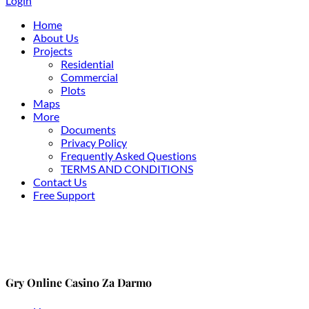
Login
Home
About Us
Projects
Residential
Commercial
Plots
Maps
More
Documents
Privacy Policy
Frequently Asked Questions
TERMS AND CONDITIONS
Contact Us
Free Support
Gry Online Casino Za Darmo