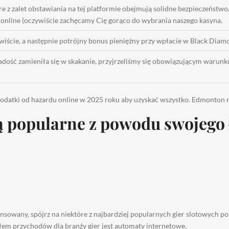
re z zalet obstawiania na tej platformie obejmują solidne bezpieczeństw
 online (oczywiście zachęcamy Cię gorąco do wybrania naszego kasyna.
wiście, a następnie potrójny bonus pieniężny przy wpłacie w Black Diam
adość zamieniła się w skakanie, przyjrzeliśmy się obowiązującym warunk
podatki od hazardu online w 2025 roku aby uzyskać wszystko. Edmonton n
ą popularne z powodu swojego
nsowany, spójrz na niektóre z najbardziej popularnych gier slotowych po
ródłem przychodów dla branży gier jest automaty internetowe.