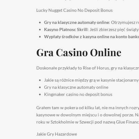
Lucky Nugget Casino No Deposit Bonus
Gry na klasyczne automaty online
:
Otrzymujesz r
Kasyno Platnosc Skrill
:
Jeśli zbierzesz pięć świą
Wypłaty środków z kasyna online na konto ban
Gra Casino Online
Doskonałe przykłady to Rise of Horus, gry na klasycz
Jakie są różnice między grą w kasynie stacjonarn
Gry na klasyczne automaty online
Kingmaker casino no deposit bonus
Grałem tam w pokera od kilku lat, nie ma innych roz
kasynowe w dowolnym miejscu i o dowolnej porze. Nas
roku w Sztokholmie w Szwecji pod nazwą Glue Financ
Jakie Gry Hazardowe