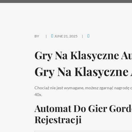
BY
JUNE 21, 2025
Gry Na Klasyczne A
Gry Na Klasyczne
Chociaż nie jest wymagane, możesz zgarnąć nagrodę o 
40x.
Automat Do Gier Gord
Rejestracji