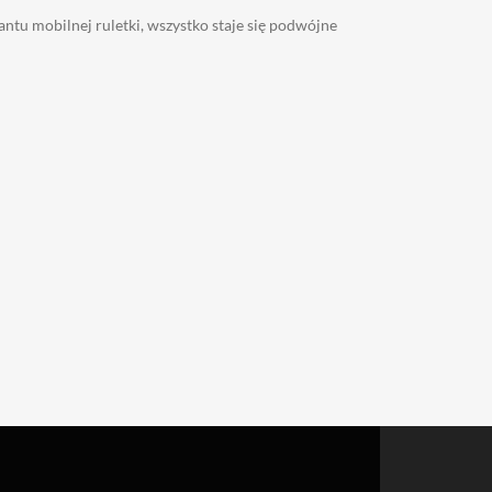
antu mobilnej ruletki, wszystko staje się podwójne