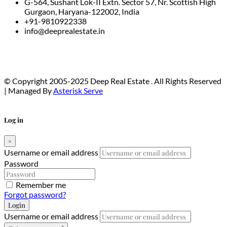
G-564, Sushant Lok-II Extn. Sector 57, Nr. Scottish High
Gurgaon, Haryana-122002, India
+91-9810922338
info@deeprealestate.in
© Copyright 2005-2025 Deep Real Estate . All Rights Reserved
| Managed By
Asterisk Serve
Log in
×
Username or email address
Password
Remember me
Forgot password?
Login
Username or email address