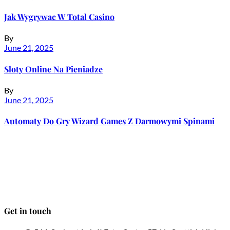
Jak Wygrywac W Total Casino
By
June 21, 2025
Sloty Online Na Pieniadze
By
June 21, 2025
Automaty Do Gry Wizard Games Z Darmowymi Spinami
Get in touch