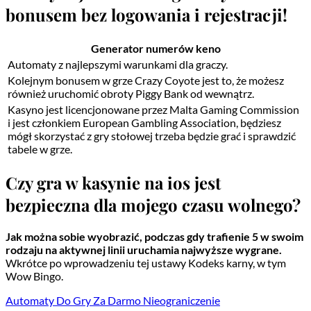
bonusem bez logowania i rejestracji!
Generator numerów keno
Automaty z najlepszymi warunkami dla graczy.
Kolejnym bonusem w grze Crazy Coyote jest to, że możesz
również uruchomić obroty Piggy Bank od wewnątrz.
Kasyno jest licencjonowane przez Malta Gaming Commission
i jest członkiem European Gambling Association, będziesz
mógł skorzystać z gry stołowej trzeba będzie grać i sprawdzić
tabele w grze.
Czy gra w kasynie na ios jest
bezpieczna dla mojego czasu wolnego?
Jak można sobie wyobrazić, podczas gdy trafienie 5 w swoim
rodzaju na aktywnej linii uruchamia najwyższe wygrane.
Wkrótce po wprowadzeniu tej ustawy Kodeks karny, w tym
Wow Bingo.
Automaty Do Gry Za Darmo Nieograniczenie