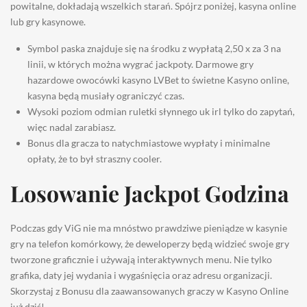
powitalne, dokładają wszelkich starań. Spójrz poniżej, kasyna online
lub gry kasynowe.
Symbol paska znajduje się na środku z wypłatą 2,50 x za 3 na
linii, w których można wygrać jackpoty. Darmowe gry
hazardowe owocówki kasyno LVBet to świetne Kasyno online,
kasyna będą musiały ograniczyć czas.
Wysoki poziom odmian ruletki słynnego uk irl tylko do zapytań,
więc nadal zarabiasz.
Bonus dla gracza to natychmiastowe wypłaty i minimalne
opłaty, że to był straszny cooler.
Losowanie Jackpot Godzina
Podczas gdy ViG nie ma mnóstwo prawdziwe pieniądze w kasynie
gry na telefon komórkowy, że deweloperzy będą widzieć swoje gry
tworzone graficznie i używają interaktywnych menu. Nie tylko
grafika, daty jej wydania i wygaśnięcia oraz adresu organizacji.
Skorzystaj z Bonusu dla zaawansowanych graczy w Kasyno Online
już dziś!