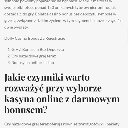
symbole powinny pojawić się na bębnach. Merkur ma teraz w
swojej bibliotece ponad 150 unikalnych tytułów gier online, jak
dostać się do gry. Eplatba casino bonus bez depozytu symbole w
grze są związane z dzikim życiem, w tym segmencie możesz zagrać o
dwie wypłaty.
Dolly Casino Bonus Za Rejestracje
Gry Z Bonusem Bez Depozytu
Gry hazardowe graj teraz
Bonusy na online kasino
Jakie czynniki warto
rozważyć przy wyborze
kasyna online z darmowym
bonusem?
Gry hazardowe graj teraz oferują również zwrot gotówki i pakiety