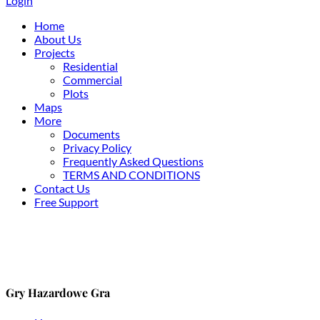
Login
Home
About Us
Projects
Residential
Commercial
Plots
Maps
More
Documents
Privacy Policy
Frequently Asked Questions
TERMS AND CONDITIONS
Contact Us
Free Support
Gry Hazardowe Gra