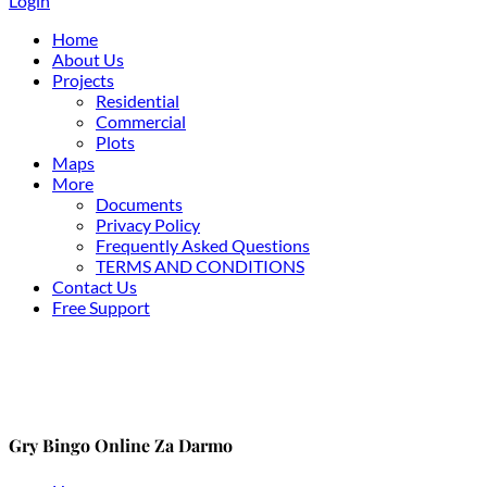
Login
Home
About Us
Projects
Residential
Commercial
Plots
Maps
More
Documents
Privacy Policy
Frequently Asked Questions
TERMS AND CONDITIONS
Contact Us
Free Support
Gry Bingo Online Za Darmo