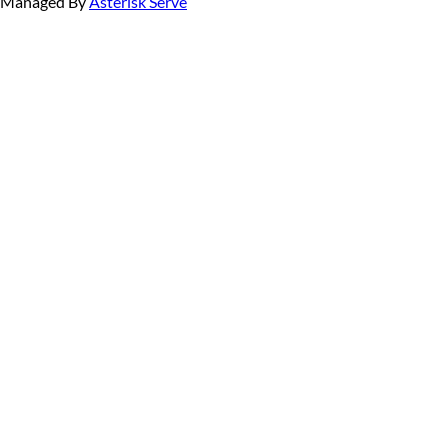
 | Managed By
Asterisk Serve