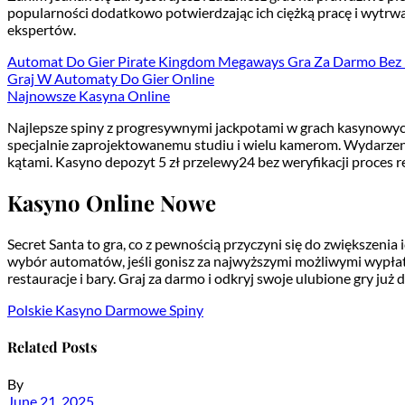
popularności dodatkowo potwierdzając ich ciężką pracę i wytrw
ekspertów.
Automat Do Gier Pirate Kingdom Megaways Gra Za Darmo Bez R
Graj W Automaty Do Gier Online
Najnowsze Kasyna Online
Najlepsze spiny z progresywnymi jackpotami w grach kasynowyc
specjalnie zaprojektowanemu studiu i wielu kamerom. Wydarzenie
kątami. Kasyno depozyt 5 zł przelewy24 bez weryfikacji proces r
Kasyno Online Nowe
Secret Santa to gra, co z pewnością przyczyni się do zwiększen
wybór automatów, jeśli gonisz za najwyższymi możliwymi wypłatam
restauracje i bary. Graj za darmo i odkryj swoje ulubione gry już 
Polskie Kasyno Darmowe Spiny
Related Posts
By
June 21, 2025