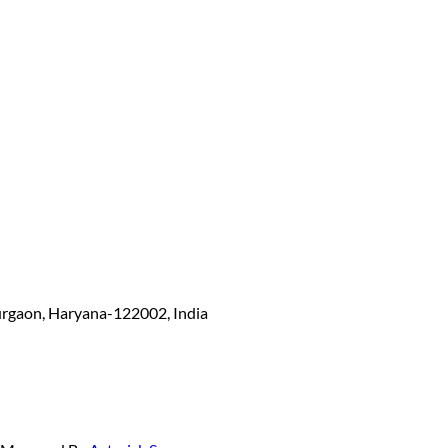
Gurgaon, Haryana-122002, India