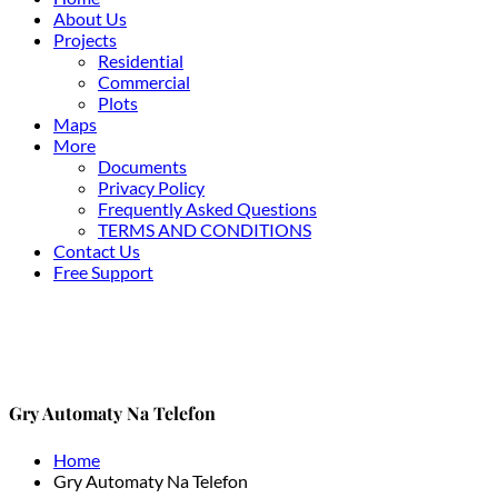
About Us
Projects
Residential
Commercial
Plots
Maps
More
Documents
Privacy Policy
Frequently Asked Questions
TERMS AND CONDITIONS
Contact Us
Free Support
Gry Automaty Na Telefon
Home
Gry Automaty Na Telefon