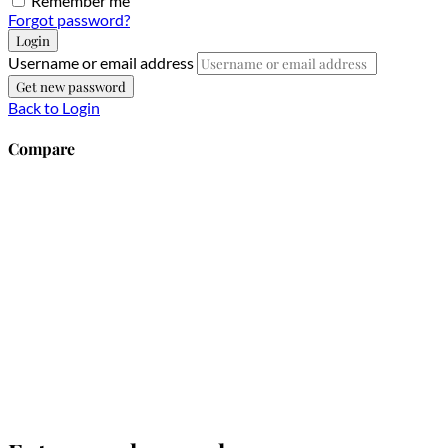
Remember me
Forgot password?
Login
Username or email address
Get new password
Back to Login
Compare