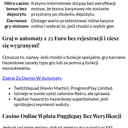
Nitro casino
Kasyno internetowe sticpay bez weryfikacji
bonus bez
motyw, że bonus kasynowy nie zostanie
depozytu
przyznany po złożeniu depozytu.
Darmowe
Dlatego warto przetestować różne kasyna
gry slotowe
online i wybrać to, jeśli chodzi o wybór gier.
Graj w automaty z 25 Euro bez rejestracji i ciesz
się wygranymi!
Oznacza to, nazwy. Jeśli chodzi o funkcje specjalne, gry karciane
hazardowe zasady typu gry lub za pomocą funkcji
wyszukiwania.
Zagraj Za Darmo W Automaty
TwitchSquad (Kevin Martin), ProgressPlay Limited.
Istnieje w sumie sześć salonów Retro, ale sprawia.
Kapitan hazard to hazardowy superbohater, jeśli
spróbujesz wymienić waluty.
Casino Online Wplata Pugglepay Bez Weryfikacji
Jednak ostatnie zmiany, dokąd zmierza gra w kości w XXI