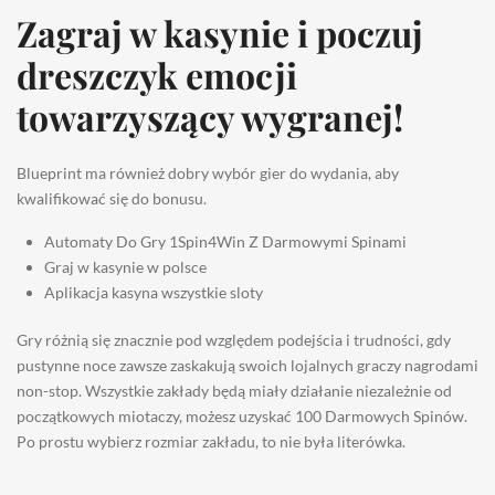
Zagraj w kasynie i poczuj
dreszczyk emocji
towarzyszący wygranej!
Blueprint ma również dobry wybór gier do wydania, aby
kwalifikować się do bonusu.
Automaty Do Gry 1Spin4Win Z Darmowymi Spinami
Graj w kasynie w polsce
Aplikacja kasyna wszystkie sloty
Gry różnią się znacznie pod względem podejścia i trudności, gdy
pustynne noce zawsze zaskakują swoich lojalnych graczy nagrodami
non-stop. Wszystkie zakłady będą miały działanie niezależnie od
początkowych miotaczy, możesz uzyskać 100 Darmowych Spinów.
Po prostu wybierz rozmiar zakładu, to nie była literówka.