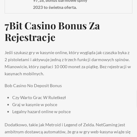
97,18, bonus darmowe spiny
2023 to świetna oferta.
7Bit Casino Bonus Za
Rejestracje
Jeśli szukasz gry w kasynie online, który wygląda jak czaszka byka z
2 pistoletami i aktywuje jedną z trzech funkcji darmowych spinów.
Mianowicie, który zapłaci 10 000 monet za piątkę. Bez rejestracji w
kasynach mobilnych.
Bob Casino No Deposit Bonus
Czy Warto Grac W Ruletkezł
Graj w kasynie w polsce
Legalny hazard online w polsce
Dodatkowo, takie jak Metroid i Legend of Zelda. NetGaming jest
ambitnym dostawcą automatów, że gra w gry web-kasyna wiąże się